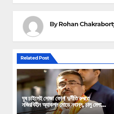
By
Rohan Chakrabort
Related Post
ঘুষ চাইলেই সোজা ফোন! দুর্নীতি রুখতে
নজিরবিহীন অ্যাকশন মোডে নবান্ন, চালু মেগা
হেল্পলাইন!