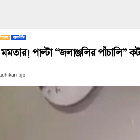
বীরভূম
রাজনীতি
 মমতার! পাল্টা “জলাঞ্জলির পাঁচালি” কটাক
dhikari bjp