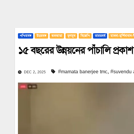
পশ্চিমবঙ্গ
উত্তরবঙ্গ
কলকাতা
তৃণমূল
বিজেপি
ভারতবর্ষ
মালদা-মুর্শিদাবাদ-
১৫ বছরের উন্নয়নের পাঁচালি প্রকাশ
#mamata banerjee tmc
,
#suvendu a
DEC 2, 2025