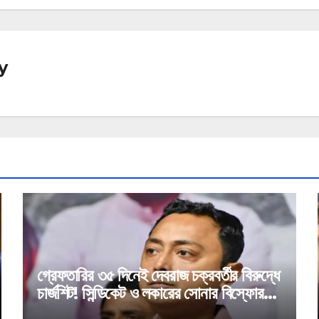
y
গ্রেফতারির ৩৫ দিনেই দেবরাজ চক্রবর্তীর বিরুদ্ধে
চার্জশিট! সিন্ডিকেট ও লকারের সোনার বিস্ফোরক
উল্লেখ!