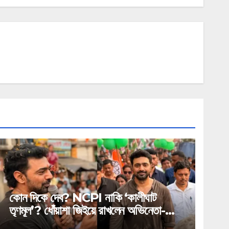
কোন দিকে দেব? NCPI নাকি ‘কালীঘাট
তৃণমূল’? ধোঁয়াশা জিইয়ে রাখলেন অভিনেতা-
সাংসদ!