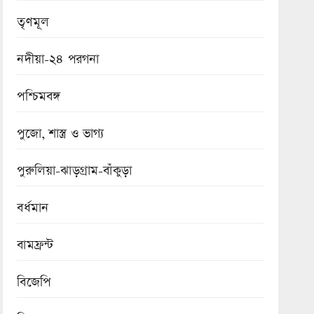
তৃণমূল
নদীয়া-২৪ পরগনা
পশ্চিমবঙ্গ
পুজো, শাস্ত্র ও ভাগ্য
পুরুলিয়া-ঝাড়গ্রাম-বাঁকুড়া
বর্ধমান
বামফ্রন্ট
বিজেপি