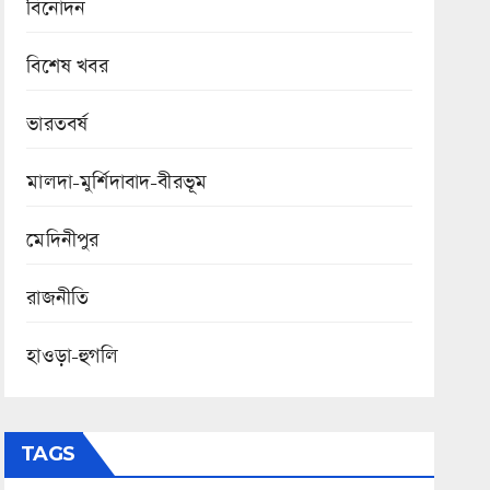
বিনোদন
বিশেষ খবর
ভারতবর্ষ
মালদা-মুর্শিদাবাদ-বীরভূম
মেদিনীপুর
রাজনীতি
হাওড়া-হুগলি
TAGS