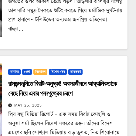
জগতের ওপর আকাশ ভেঙে পড়ল। ওড়িশার বালেশ্বর সংলগ্ন
তালসারি সমুদ্র সৈকতে শুটিং করতে গিয়ে মর্মান্তিক দুর্ঘটনায়
প্রাণ হারালেন টলিউডের অন্যতম জনপ্রিয় অভিনেতা
রাহুল…
অন্যান্য
খেলা
বিনোদন
বিশেষ খবর
ভারতবর্ষ
রামজন্মভূমিতে বিরাট-অনুষ্কা! অবসরজীবনে আধ্যাত্মিকতাকে
বেছে নিয়ে এবার পবনপুত্রের চরণে
MAY 25, 2025
প্রিয় বন্ধু মিডিয়া রিপোর্ট – এক সময় বিরাট কোহলি ও
অনুষ্কা শর্মা ছিলেন বিদেশ সফরের ভক্ত। তাঁদের বিদেশ
ভ্রমণের ছবি সোশ্যাল মিডিয়ায় ঝড় তুলত, নিত শিরোনামে