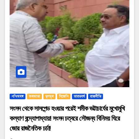
পশ্চিমবঙ্গ
কলকাতা
তৃণমূল
বিজেপি
ভারতবর্ষ
রাজনীতি
সংসদ থেকে সাসপেন্ড হওয়ার পরেই শমীক ভট্টাচার্যের মুখোমুখি
কল্যাণ বন্দ্যোপাধ্যায়! সংসদ চত্বরে সৌজন্য বিনিময় ঘিরে
জোর রাজনৈতিক চর্চা!