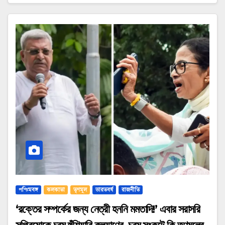
পশ্চিমবঙ্গ
কলকাতা
তৃণমূল
ভারতবর্ষ
রাজনীতি
‘রক্তের সম্পর্কের জন্য নেত্রী হননি মমতাদি!’ এবার সরাসরি