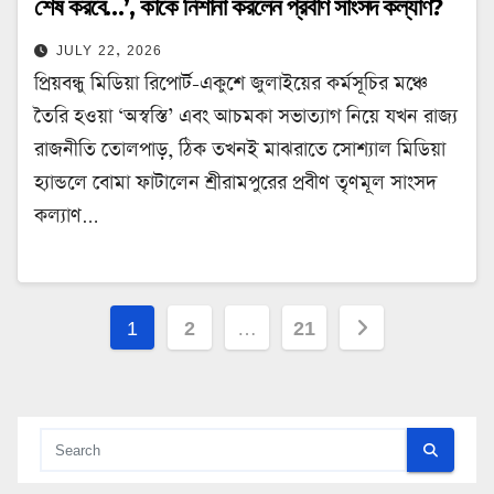
শেষ করবে…’, কাকে নিশানা করলেন প্রবীণ সাংসদ কল্যাণ?
JULY 22, 2026
প্রিয়বন্ধু মিডিয়া রিপোর্ট-একুশে জুলাইয়ের কর্মসূচির মঞ্চে
তৈরি হওয়া ‘অস্বস্তি’ এবং আচমকা সভাত্যাগ নিয়ে যখন রাজ্য
রাজনীতি তোলপাড়, ঠিক তখনই মাঝরাতে সোশ্যাল মিডিয়া
হ্যান্ডলে বোমা ফাটালেন শ্রীরামপুরের প্রবীণ তৃণমূল সাংসদ
কল্যাণ…
Posts
1
2
…
21
pagination