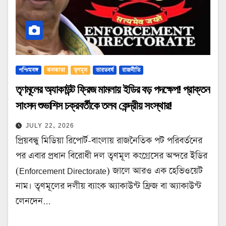
পশ্চিমবঙ্গ
কলকাতা
তৃণমূল
ভারতবর্ষ
রাজনীতি
তৃণমূলের অ্যাকাউন্ট ফ্রিজ মামলায় ইডির বড় পদক্ষেপ! প্রাক্তন
সাংসদ শুভাশিস চক্রবর্তীকে তলব কেন্দ্রীয় সংস্থার!
JULY 22, 2026
প্রিয়বন্ধু মিডিয়া রিপোর্ট-বাংলায় রাজনৈতিক পট পরিবর্তনের
পর এবার প্রধান বিরোধী দল তৃণমূল কংগ্রেসের অন্দরে ইডির
(Enforcement Directorate) জালে আরও এক হেভিওয়েট
নাম। তৃণমূলের দলীয় ব্যাংক অ্যাকাউন্ট ফ্রিজ বা অ্যাকাউন্ট
লেনদেন…