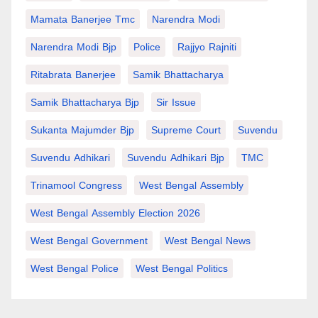
Mamata Banerjee Tmc
Narendra Modi
Narendra Modi Bjp
Police
Rajjyo Rajniti
Ritabrata Banerjee
Samik Bhattacharya
Samik Bhattacharya Bjp
Sir Issue
Sukanta Majumder Bjp
Supreme Court
Suvendu
Suvendu Adhikari
Suvendu Adhikari Bjp
TMC
Trinamool Congress
West Bengal Assembly
West Bengal Assembly Election 2026
West Bengal Government
West Bengal News
West Bengal Police
West Bengal Politics