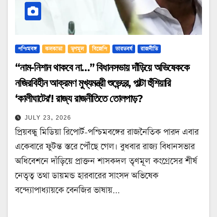
পশ্চিমবঙ্গ
কলকাতা
তৃণমূল
বিজেপি
ভারতবর্ষ
রাজনীতি
“নাম-নিশান থাকবে না…” বিধানসভায় দাঁড়িয়ে অভিষেককে
নজিরবিহীন আক্রমণ মুখ্যমন্ত্রী শুভেন্দুর, পাল্টা হুঁশিয়ারি
‘কালীঘাটের’! রাজ্য রাজনীতিতে তোলপাড়?
JULY 23, 2026
প্রিয়বন্ধু মিডিয়া রিপোর্ট-পশ্চিমবঙ্গের রাজনৈতিক পারদ এবার
একেবারে ফুটন্ত স্তরে পৌঁছে গেল। বুধবার রাজ্য বিধানসভার
অধিবেশনে দাঁড়িয়ে প্রাক্তন শাসকদল তৃণমূল কংগ্রেসের শীর্ষ
নেতৃত্ব তথা ডায়মন্ড হারবারের সাংসদ অভিষেক
বন্দ্যোপাধ্যায়কে বেনজির ভাষায়…