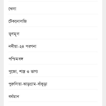
খেলা
টেকনোলজি
তৃণমূল
নদীয়া-২৪ পরগনা
পশ্চিমবঙ্গ
পুজো, শাস্ত্র ও ভাগ্য
পুরুলিয়া-ঝাড়গ্রাম-বাঁকুড়া
বর্ধমান