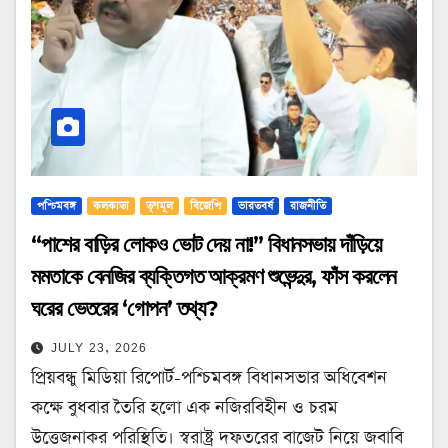
পশ্চিমবঙ্গ
কলকাতা
তৃণমূল
বিজেপি
ভারতবর্ষ
রাজনীতি
“পাশের বাড়ির লোকও ভোট দেয় না!” বিধানসভায় দাঁড়িয়ে
মমতাকে বেনজির ব্যক্তিগত আক্রমণ শুভেন্দুর, ফাঁস করলেন
ঘরের ভেতরের ‘গোপন’ তথ্য?
JULY 23, 2026
প্রিয়বন্ধু মিডিয়া রিপোর্ট-পশ্চিমবঙ্গ বিধানসভার অধিবেশন
কক্ষে বুধবার তৈরি হলো এক নজিরবিহীন ও চরম
উত্তেজনাকর পরিস্থিতি। স্বরাষ্ট্র দফতরের বাজেট নিয়ে জবাবি