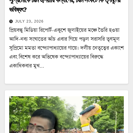
সুপ্রিমোকে চরম হুঁশিয়ারি কল্যাণের, চরম সংকটে কি তৃণমূলের
ভবিষ্যৎ?
JULY 23, 2026
প্রিয়বন্ধু মিডিয়া রিপোর্ট-একুশে জুলাইয়ের মঞ্চে তৈরি হওয়া
আদি-নব্য সংঘাতের আঁচ এবার গিয়ে পড়ল সরাসরি তৃণমূল
সুপ্রিমো মমতা বন্দ্যোপাধ্যায়ের গায়ে। দলীয় নেতৃত্বের একাংশ
এবং বিশেষ করে অভিষেক বন্দ্যোপাধ্যায়ের বিরুদ্ধে
একাধিকবার মুখ…