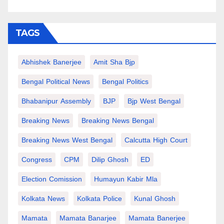
TAGS
Abhishek Banerjee
Amit Sha Bjp
Bengal Political News
Bengal Politics
Bhabanipur Assembly
BJP
Bjp West Bengal
Breaking News
Breaking News Bengal
Breaking News West Bengal
Calcutta High Court
Congress
CPM
Dilip Ghosh
ED
Election Comission
Humayun Kabir Mla
Kolkata News
Kolkata Police
Kunal Ghosh
Mamata
Mamata Banarjee
Mamata Banerjee