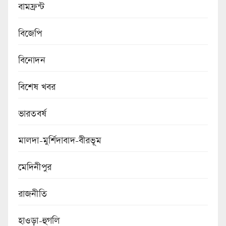
বামফ্রন্ট
বিজেপি
বিনোদন
বিশেষ খবর
ভারতবর্ষ
মালদা-মুর্শিদাবাদ-বীরভূম
মেদিনীপুর
রাজনীতি
হাওড়া-হুগলি