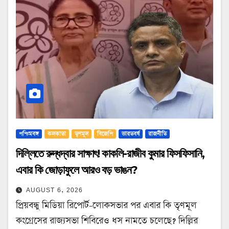
পশ্চিমবঙ্গ
কলকাতা
তৃণমূল
বিজেপি
ভারতবর্ষ
রাজনীতি
দিল্লিতে রুদ্ধদ্বার সাক্ষাৎ! কাকলি-রাজীব কুমার ফিসফিসানি,
এবার কি জোড়াফুলে আরও বড় ভাঙন?
AUGUST 6, 2026
প্রিয়বন্ধু মিডিয়া রিপোর্ট-লোকসভার পর এবার কি তৃণমূল
কংগ্রেসের রাজ্যসভা শিবিরেও ধস নামতে চলেছে? দিল্লির