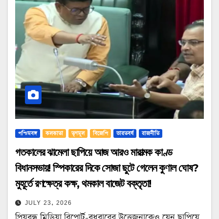
পশ্চিমবঙ্গ
কলকাতা
তৃণমূল
বিজেপি
ভারতবর্ষ
রাজনীতি
গতকালের ঝামেলা ছাপিয়ে আজ আরও মারাত্মক কাণ্ড
বিধানসভায়! স্পিকারের দিকে সোজা ছুটে গেলেন কুণাল ঘোষ?
মুহূর্তে রণক্ষেত্র কক্ষ, থমকাল বাজেট বক্তৃতা!
JULY 23, 2026
প্রিয়বন্ধু মিডিয়া রিপোর্ট-বুধবারের উত্তেজনাকেও যেন ছাপিয়ে