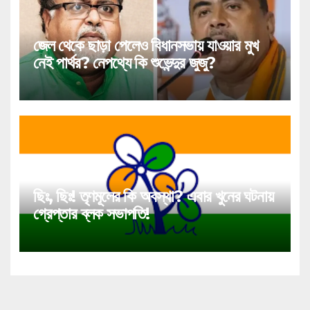
জেল থেকে ছাড়া পেলেও বিধানসভায় যাওয়ার মুখ
নেই পার্থর? নেপথ্যে কি শুভেন্দুর জুজু?
ছিঃ, ছিঃ! তৃণমূলের কি অবস্থা? এবার খুনের ঘটনায়
গ্রেপ্তার ব্লক সভাপতি!