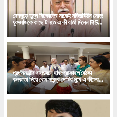
দেশজুড়ে তুমুল বিক্ষোভের মাঝেই নজিরবিহীন মোড়!
যুবসমাজকে কাছে টানতে এ কী বার্তা দিলেন RSS
প্রধান!
প্রধানমন্ত্রীর বাসভবনে হাইপ্রোফাইল বৈঠক!
কলকাতা নিয়ে খোদ নরেন্দ্র মোদির মুখে এ কীসের
বার্তা!