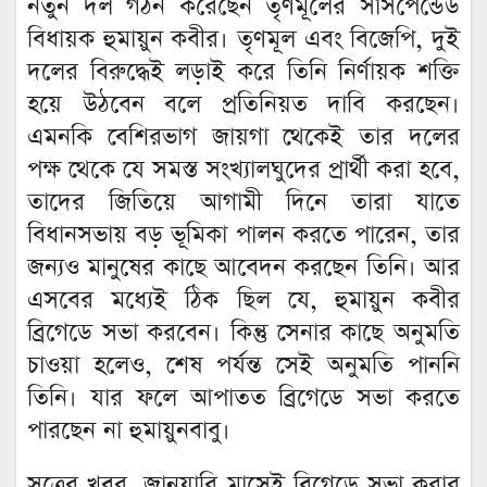
নতুন দল গঠন করেছেন তৃণমূলের সাসপেন্ডেড
বিধায়ক হুমায়ুন কবীর। তৃণমূল এবং বিজেপি, দুই
দলের বিরুদ্ধেই লড়াই করে তিনি নির্ণায়ক শক্তি
হয়ে উঠবেন বলে প্রতিনিয়ত দাবি করছেন।
এমনকি বেশিরভাগ জায়গা থেকেই তার দলের
পক্ষ থেকে যে সমস্ত সংখ্যালঘুদের প্রার্থী করা হবে,
তাদের জিতিয়ে আগামী দিনে তারা যাতে
বিধানসভায় বড় ভূমিকা পালন করতে পারেন, তার
জন্যও মানুষের কাছে আবেদন করছেন তিনি। আর
এসবের মধ্যেই ঠিক ছিল যে, হুমায়ুন কবীর
ব্রিগেডে সভা করবেন। কিন্তু সেনার কাছে অনুমতি
চাওয়া হলেও, শেষ পর্যন্ত সেই অনুমতি পাননি
তিনি। যার ফলে আপাতত ব্রিগেডে সভা করতে
পারছেন না হুমায়ুনবাবু।
সূত্রের খবর, জানুয়ারি মাসেই ব্রিগেডে সভা করার