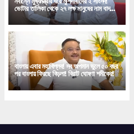
নবান্নে মুখ্যমন্ত্রীর ঘরে মুর্শিদাবাদের ২ সাংসদ!
ভোটার তালিকা থেকে ২৭ লক্ষ মানুষের নাম বাদ
পড়া নিয়ে বিরাট পদক্ষেপ!
বাংলায় এবার মহাবিপ্লব! সব অপমান ভুলে ৫০ বছর
পর বাংলায় ফিরছে বিড়লা! বিরাট ঘোষণা শমীকের!