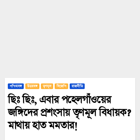
পশ্চিমবঙ্গ
উত্তরবঙ্গ
তৃণমূল
বিজেপি
রাজনীতি
ছিঃ ছিঃ, এবার পহেলগাঁওয়ের
জঙ্গিদের প্রশংসায় তৃণমূল বিধায়ক?
মাথায় হাত মমতার!