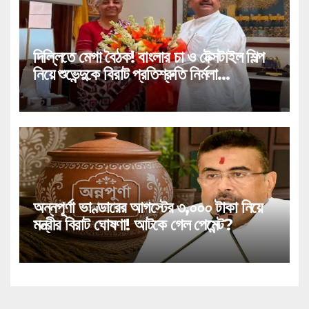
দিল্লিতে মেগা বৈঠক! বাংলার চা ও টেক্সটাইল শিল্প
নিয়ে শুভেন্দুকে বিরাট প্রতিশ্রুতি নির্মলা
সীতারামণের!
অন্নপূর্ণা ভাণ্ডারের আগস্টের ৩,০০০ টাকা নিয়ে
মন্ত্রীর বিরাট ঘোষণা! আটকে গেল পেমেন্ট?