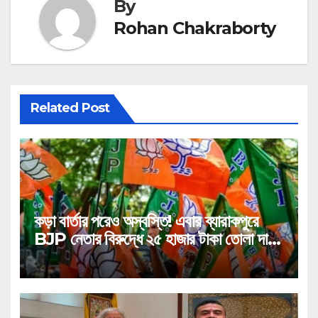
By
Rohan Chakraborty
Related Post
কড়া বার্তার পরেও অস্বস্তি! এবার ব্যারাকপুরে
BJP নেতার বিরুদ্ধে ২৫ হাজার টাকা তোলা দাবির
গুরুতর অভিযোগ, ভাইরাল অডিও!