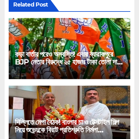
Related Post
কড়া বার্তার পরেও অস্বস্তি! এবার ব্যারাকপুরে
BJP নেতার বিরুদ্ধে ২৫ হাজার টাকা তোলা দাবির
গুরুতর অভিযোগ, ভাইরাল অডিও!
দিল্লিতে মেগা বৈঠক! বাংলার চা ও টেক্সটাইল শিল্প
নিয়ে শুভেন্দুকে বিরাট প্রতিশ্রুতি নির্মলা
সীতারামণের!