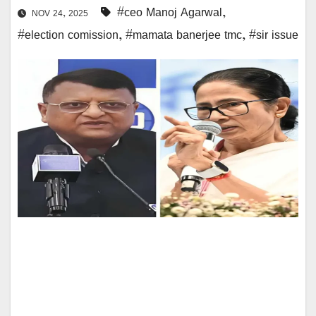
#ceo Manoj Agarwal
,
NOV 24, 2025
#election comission
,
#mamata banerjee tmc
,
#sir issue