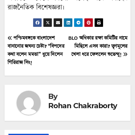
রাজনৈতিক বিশেষজ্ঞরা।
Post
পশ্চিমবঙ্গকে বাংলাদেশ
BLO অধিকার রক্ষা কমিটির নামে
বানানোর জঘন্য চেষ্টা? “বিপদের
মিছিলে এসব কারা? তৃণমূলের
navigation
কথা বলেন মমতা” ধুয়ে দিলেন
খেলা ধরে ফেললেন শুভেন্দু!
গিরিরাজ সিং!
By
Rohan Chakraborty