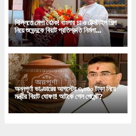
দিল্লিতে মেগা বৈঠক! বাংলার চা ও টেক্সটাইল শিল্প
নিয়ে শুভেন্দুকে বিরাট প্রতিশ্রুতি নির্মলা
সীতারামণের!
অন্নপূর্ণা ভাণ্ডারের আগস্টের ৩,০০০ টাকা নিয়ে
মন্ত্রীর বিরাট ঘোষণা! আটকে গেল পেমেন্ট?