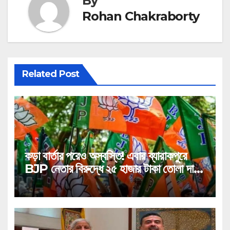
By
Rohan Chakraborty
Related Post
কড়া বার্তার পরেও অস্বস্তি! এবার ব্যারাকপুরে
BJP নেতার বিরুদ্ধে ২৫ হাজার টাকা তোলা দাবির
গুরুতর অভিযোগ, ভাইরাল অডিও!