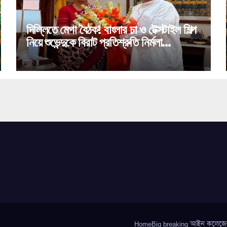
দিল্লিতে মেগা বৈঠক! বাংলার চা ও টেক্সটাইল শিল্প
নিয়ে শুভেন্দুকে বিরাট প্রতিশ্রুতি নির্মলা
সীতারামণের!
HomeBig breaking আইন কলেজে গণধ