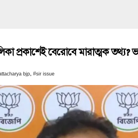
কা প্রকাশেই বেরোবে মারাত্মক তথ্য? ভয
ttacharya bjp
,
#sir issue