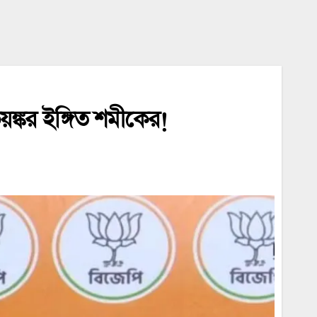
়ঙ্কর ইঙ্গিত শমীকের!