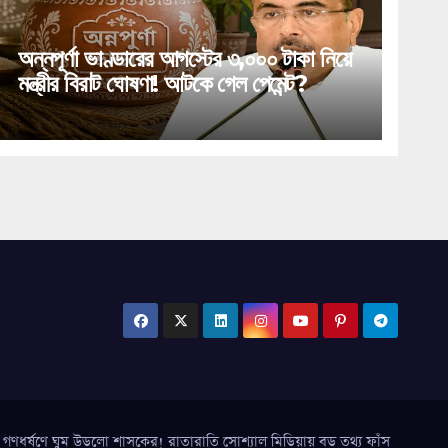
অন্নপূর্ণা ভাণ্ডারের আগস্টের ৩,০০০ টাকা নিয়ে
মন্ত্রীর বিরাট ঘোষণা! আটকে গেল পেমেন্ট?
র্ষণে ঘুম উড়লো শাসকের! রাতারাতি সোশ্যাল মিডিয়ায় বড় তথ্য ফাঁস