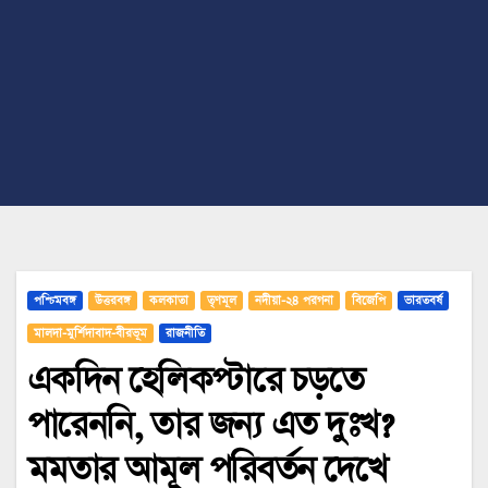
পশ্চিমবঙ্গ
উত্তরবঙ্গ
কলকাতা
তৃণমূল
নদীয়া-২৪ পরগনা
বিজেপি
ভারতবর্ষ
মালদা-মুর্শিদাবাদ-বীরভূম
রাজনীতি
একদিন হেলিকপ্টারে চড়তে
পারেননি, তার জন্য এত দুঃখ?
মমতার আমূল পরিবর্তন দেখে