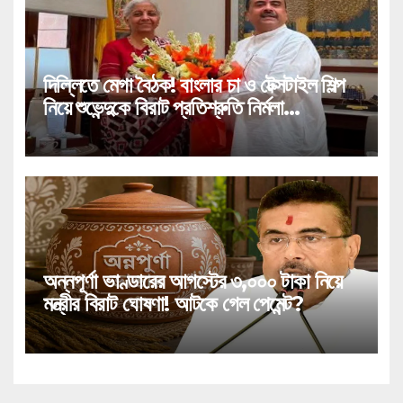
দিল্লিতে মেগা বৈঠক! বাংলার চা ও টেক্সটাইল শিল্প
নিয়ে শুভেন্দুকে বিরাট প্রতিশ্রুতি নির্মলা
সীতারামণের!
অন্নপূর্ণা ভাণ্ডারের আগস্টের ৩,০০০ টাকা নিয়ে
মন্ত্রীর বিরাট ঘোষণা! আটকে গেল পেমেন্ট?