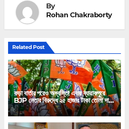
By
Rohan Chakraborty
Related Post
কড়া বার্তার পরেও অস্বস্তি! এবার ব্যারাকপুরে
BJP নেতার বিরুদ্ধে ২৫ হাজার টাকা তোলা দাবির
গুরুতর অভিযোগ, ভাইরাল অডিও!