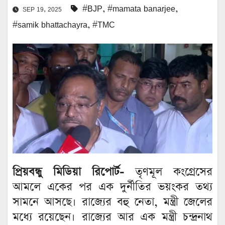
#BJP
,
#mamata banarjee
,
SEP 19, 2025
#samik bhattachayra
,
#TMC
প্রিয়বন্ধু মিডিয়া রিপোর্ট-
তৃণমূল কংগ্রেসের
আমলে একের পর এক দুর্নীতির ভয়ংকর তথ্য
সামনে আসছে। রাজ্যের বহু নেতা, মন্ত্রী জেলের
মধ্যে রয়েছেন। রাজ্যের আর এক মন্ত্রী চন্দ্রনাথ