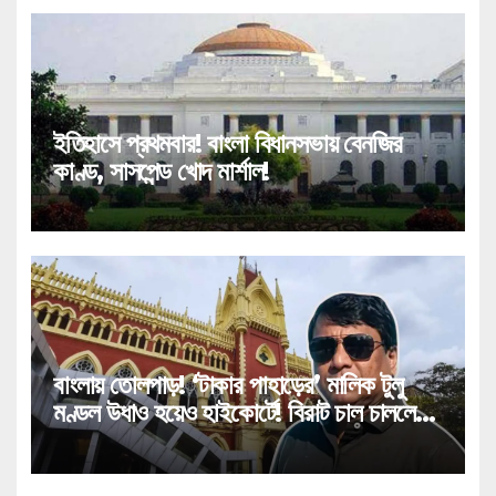
ইতিহাসে প্রথমবার! বাংলা বিধানসভায় বেনজির
কাণ্ড, সাসপেন্ড খোদ মার্শাল!
বাংলায় তোলপাড়! ‘টাকার পাহাড়ের’ মালিক টুলু
মণ্ডল উধাও হয়েও হাইকোর্টে! বিরাট চাল চাললেন
‘পাথর সম্রাট’!