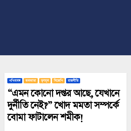
পশ্চিমবঙ্গ
কলকাতা
তৃণমূল
বিজেপি
রাজনীতি
“এমন কোনো দপ্তর আছে, যেখানে
দুর্নীতি নেই?” খোদ মমতা সম্পর্কে
বোমা ফাটালেন শমীক!