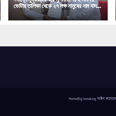
ভোটার তালিকা থেকে ২৭ লক্ষ মানুষের নাম বাদ
পড়া নিয়ে বিরাট পদক্ষেপ!
HomeBig breaking আইন কলেজে গণধ