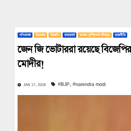
পশ্চিমবঙ্গ
উত্তরবঙ্গ
বিজেপি
ভারতবর্ষ
মালদা-মুর্শিদাবাদ-বীরভূম
রাজনীতি
জেন জি ভোটাররা রয়েছে বিজেপির সঙ
মোদীর!
#BJP
,
#narendra modi
JAN 17, 2026