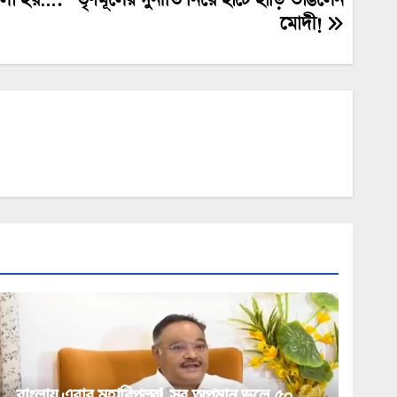
মোদী!
বাংলায় এবার মহাবিপ্লব! সব অপমান ভুলে ৫০