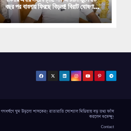
বছর পর বাংলায় ফিরছে বিড়লা! বিরাট ঘোষণা
শমীকের!
র্ষণে ঘুম উড়লো শাসকের! রাতারাতি সোশ্যাল মিডিয়ায় বড় তথ্য ফাঁস
করলেন শুভেন্দু!
Contact