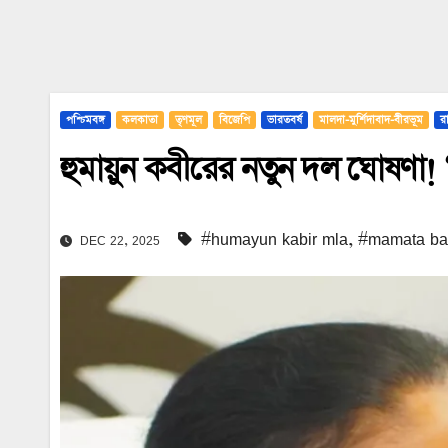
পশ্চিমবঙ্গ
কলকাতা
তৃণমূল
বিজেপি
ভারতবর্ষ
মালদা-মুর্শিদাবাদ-বীরভূম
র
হুমায়ুন কবীরের নতুন দল ঘোষণা
#humayun kabir mla
,
#mamata ba
DEC 22, 2025