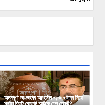
অন্নপূর্ণা ভাণ্ডারের আগস্টের ৩,০০০ টাকা নিয়ে
মন্ত্রীর বিরাট ঘোষণা! আটকে গেল পেমেন্ট?