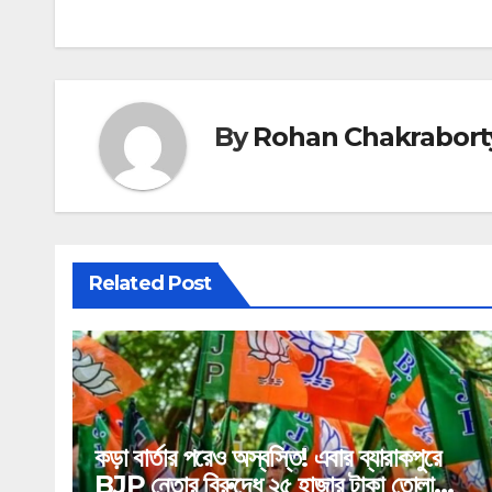
navigation
By
Rohan Chakrabort
Related Post
কড়া বার্তার পরেও অস্বস্তি! এবার ব্যারাকপুরে
BJP নেতার বিরুদ্ধে ২৫ হাজার টাকা তোলা