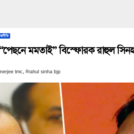
াজনীতি
! “পেছনে মমতাই” বিস্ফোরক রাহুল সিনহ
nerjee tmc
,
#rahul sinha bjp