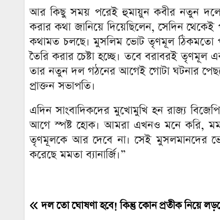
আর কিছু সময় পরেই হুমায়ুন কবীর নতুন দ
করার কথা জানিয়ে দিয়েছিলেন, সেদিন থেকেই পাল
কথামত চলছে। মুসলিম ভোট তৃণমূল ঠিকমতো পাব
তৈরি করার চেষ্টা হচ্ছে। তবে বরাবরই তৃণমূল এ
তার নতুন দল গঠনের আগেই গোটা ঘটনার পেছনে যে
প্রাক্তন সভাপতি।
এদিন সাংবাদিকদের মুখোমুখি হন রাজ্য বিজেপি
আগে স্পষ্ট হোক। আমরা এখনও মনে করি, মমতা 
তৃণমূলকে আর দেবে না। সেই মুসলমানদের ভ
করেছে মমতা ব্যানার্জি।”
দল তো ঘোষণা হবে! কিন্তু কোন প্রতীক নিয়ে লড়বে
Post