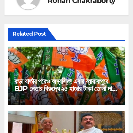
Rohan Chakraborty
Related Post
কড়া বার্তার পরেও অস্বস্তি! এবার ব্যারাকপুরে
BJP নেতার বিরুদ্ধে ২৫ হাজার টাকা তোলা দাবির
গুরুতর অভিযোগ, ভাইরাল অডিও!