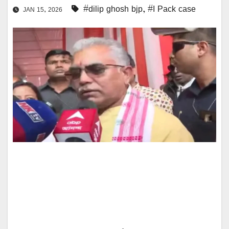
#dilip ghosh bjp
,
#I Pack case
JAN 15, 2026