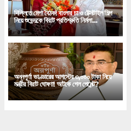
দিল্লিতে মেগা বৈঠক! বাংলার চা ও টেক্সটাইল শিল্প
নিয়ে শুভেন্দুকে বিরাট প্রতিশ্রুতি নির্মলা
সীতারামণের!
অন্নপূর্ণা ভাণ্ডারের আগস্টের ৩,০০০ টাকা নিয়ে
মন্ত্রীর বিরাট ঘোষণা! আটকে গেল পেমেন্ট?