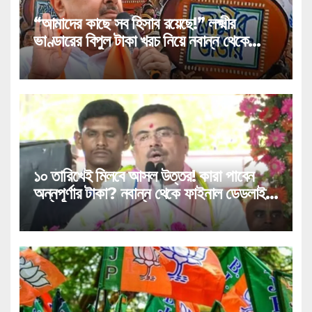
“আমাদের কাছে সব হিসাব রয়েছে!” লক্ষ্মীর
ভাণ্ডারের বিপুল টাকা খরচ নিয়ে নবান্ন থেকে
বিস্ফোরক খতিয়ান দিলেন মুখ্যমন্ত্রী শুভেন্দু!
১০ তারিখেই মিলবে আসল উত্তর! কারা পাবেন
অন্নপূর্ণার টাকা? নবান্ন থেকে ফাইনাল ডেডলাইন
দিলেন মুখ্যমন্ত্রী শুভেন্দু!