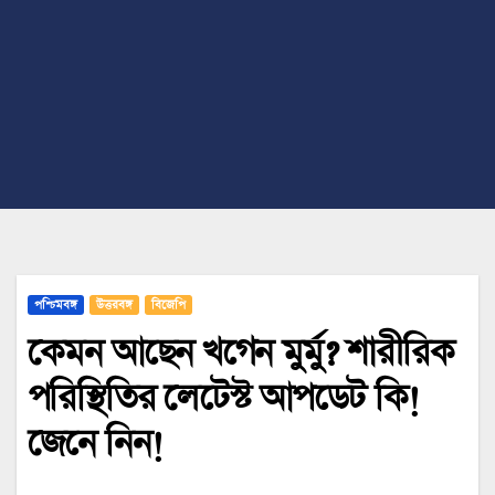
পশ্চিমবঙ্গ
উত্তরবঙ্গ
বিজেপি
কেমন আছেন খগেন মুর্মু? শারীরিক
পরিস্থিতির লেটেস্ট আপডেট কি!
জেনে নিন!