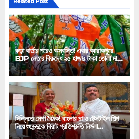
Related Post
কড়া বার্তার পরেও অস্বস্তি! এবার ব্যারাকপুরে
BJP নেতার বিরুদ্ধে ২৫ হাজার টাকা তোলা দাবির
গুরুতর অভিযোগ, ভাইরাল অডিও!
দিল্লিতে মেগা বৈঠক! বাংলার চা ও টেক্সটাইল শিল্প
নিয়ে শুভেন্দুকে বিরাট প্রতিশ্রুতি নির্মলা
সীতারামণের!