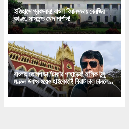
ইতিহাসে প্রথমবার! বাংলা বিধানসভায় বেনজির
কাণ্ড, সাসপেন্ড খোদ মার্শাল!
বাংলায় তোলপাড়! ‘টাকার পাহাড়ের’ মালিক টুলু
মণ্ডল উধাও হয়েও হাইকোর্টে! বিরাট চাল চাললেন
‘পাথর সম্রাট’!