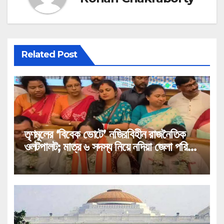
Related Post
তৃণমূলের ‘বিবেক ভোটে’ নজিরবিহীন রাজনৈতিক
ওলটপালট; মাত্র ৬ সদস্য নিয়ে নদিয়া জেলা পরিষদ
দখল করল বিজেপি!