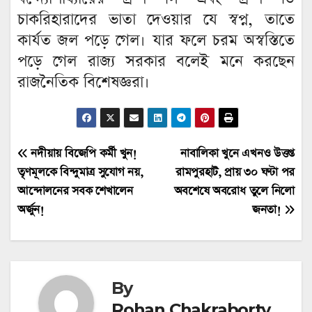
চাকরিহারাদের ভাতা দেওয়ার যে স্বপ্ন, তাতে
কার্যত জল পড়ে গেল। যার ফলে চরম অস্বস্তিতে
পড়ে গেল রাজ্য সরকার বলেই মনে করছেন
রাজনৈতিক বিশেষজ্ঞরা।
Post
নদীয়ায় বিজেপি কর্মী খুন!
নাবালিকা খুনে এখনও উত্তপ্ত
তৃণমূলকে বিন্দুমাত্র সুযোগ নয়,
রামপুরহাট, প্রায় ৩০ ঘণ্টা পর
navigation
আন্দোলনের সবক শেখালেন
অবশেষে অবরোধ তুলে নিলো
অর্জুন!
জনতা!
By
Rohan Chakraborty