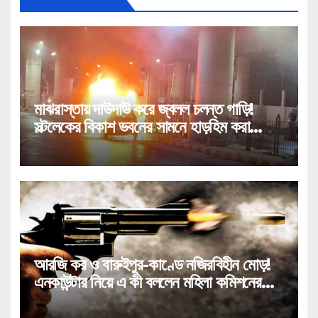
মাঝরাস্তায় দাউদাউ করে জ্বলল চলন্ত গাড়ি!
সল্টলেকের বিকাশ ভবনের সামনে হাড়হিম করা
কাণ্ড!
আরজি কর ও বারুইপুর-কাণ্ডে নজিরবিহীন মোড়!
এনকাউন্টার নিয়ে এ কী বললেন মহিলা কমিশনের
চেয়ারপার্সন!