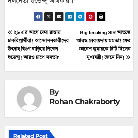
দলনেতা শুভেন্দু অধিকারী।
Post
২৬ এর আগে ফের রাস্তায়
Big breaking SIR আতঙ্কে
চাকরিপ্রার্থীরা! আন্দোলনকারীদের
আরও বেকায়দায় মমতা? ফের
navigation
উৎসাহ দ্বিগুণ বাড়িয়ে দিলেন
জ্ঞানেশ কুমারকে চিঠি দিলেন
শুভেন্দু! আরও চাপে মমতা?
মুখ্যমন্ত্রী! জেনে নিন!
By
Rohan Chakraborty
Related Post