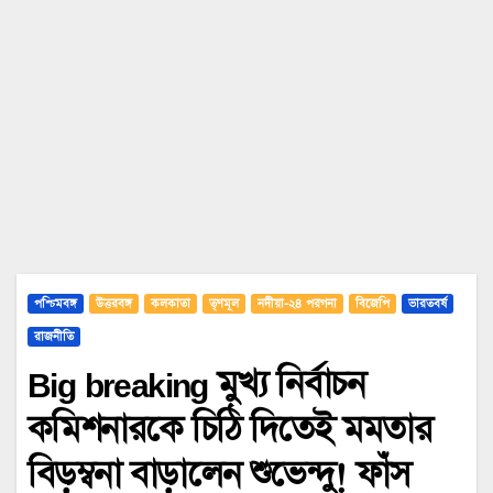
পশ্চিমবঙ্গ
উত্তরবঙ্গ
কলকাতা
তৃণমূল
নদীয়া-২৪ পরগনা
বিজেপি
ভারতবর্ষ
রাজনীতি
Big breaking মুখ্য নির্বাচন
কমিশনারকে চিঠি দিতেই মমতার
বিড়ম্বনা বাড়ালেন শুভেন্দু! ফাঁস