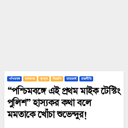
পশ্চিমবঙ্গ
কলকাতা
তৃণমূল
বিজেপি
ভারতবর্ষ
রাজনীতি
“পশ্চিমবঙ্গে এই প্রথম মাইক টেস্টিং
পুলিশ” হাস্যকর কথা বলে
মমতাকে খোঁচা শুভেন্দুর!