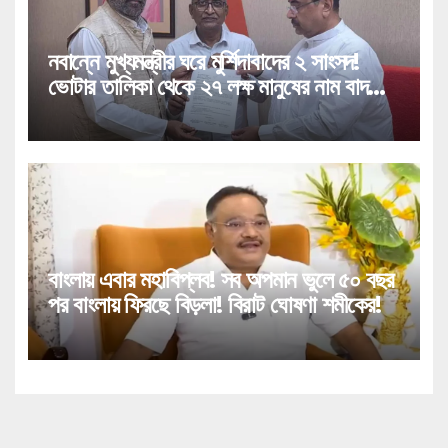
নবান্নে মুখ্যমন্ত্রীর ঘরে মুর্শিদাবাদের ২ সাংসদ!
ভোটার তালিকা থেকে ২৭ লক্ষ মানুষের নাম বাদ
পড়া নিয়ে বিরাট পদক্ষেপ!
বাংলায় এবার মহাবিপ্লব! সব অপমান ভুলে ৫০ বছর
পর বাংলায় ফিরছে বিড়লা! বিরাট ঘোষণা শমীকের!