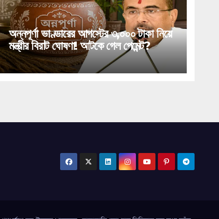
অন্নপূর্ণা ভাণ্ডারের আগস্টের ৩,০০০ টাকা নিয়ে
মন্ত্রীর বিরাট ঘোষণা! আটকে গেল পেমেন্ট?