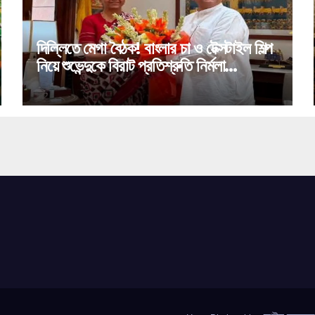
দিল্লিতে মেগা বৈঠক! বাংলার চা ও টেক্সটাইল শিল্প
নিয়ে শুভেন্দুকে বিরাট প্রতিশ্রুতি নির্মলা
সীতারামণের!