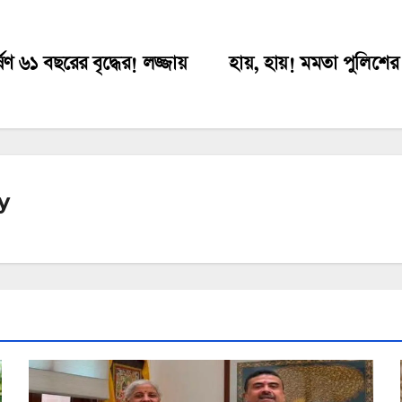
র্ষণ ৬১ বছরের বৃদ্ধের! লজ্জায়
হায়, হায়! মমতা পুলিশে
y