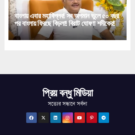
বাংলায় এবার মহাবিপ্লব! সব অপমান ভুলে ৫০ বছর
পর বাংলায় ফিরছে বিড়লা! বিরাট ঘোষণা শমীকের!
প্রিয় বন্ধু মিডিয়া
সত্যের সন্ধানে সর্বদা