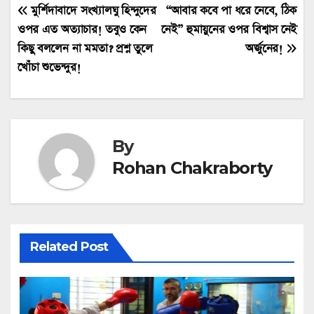
Post
মুর্শিদাবাদে সংখ্যালঘু হিন্দুদের
“আবার কবে পা ধরে নেবে, ঠিক
ওপর এত অত্যাচার! তবুও কেন
নেই” হুমায়ুনের ওপর বিশ্বাস নেই
navigation
কিছু বললেন না মমতা? প্রশ্ন তুলে
অর্জুনের!
খোঁচা শুভেন্দুর!
By
Rohan Chakraborty
Related Post