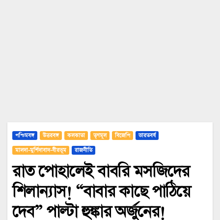
পশ্চিমবঙ্গ
উত্তরবঙ্গ
কলকাতা
তৃণমূল
বিজেপি
ভারতবর্ষ
মালদা-মুর্শিদাবাদ-বীরভূম
রাজনীতি
রাত পোহালেই বাবরি মসজিদের
শিলান্যাস! “বাবার কাছে পাঠিয়ে
দেব” পাল্টা হুঙ্কার অর্জুনের!