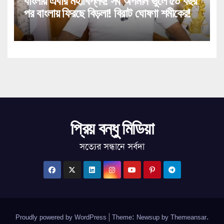
বাংলায় এবার মহাবিপ্লব! সব অপমান ভুলে ৫০ বছর
পর বাংলায় ফিরছে বিড়লা! বিরাট ঘোষণা শমীকের!
প্রিয় বন্ধু মিডিয়া
সত্যের সন্ধানে সর্বদা
Proudly powered by WordPress
|
Theme: Newsup by
Themeansar
.