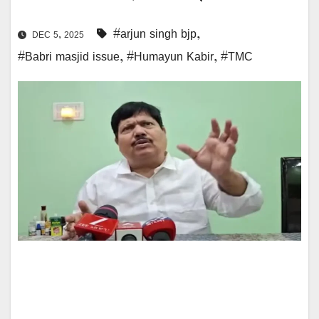
#arjun singh bjp
,
DEC 5, 2025
#Babri masjid issue
,
#Humayun Kabir
,
#TMC