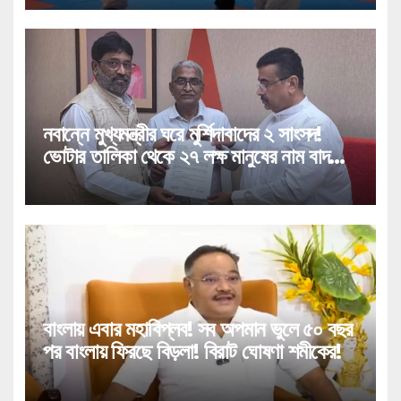
নবান্নে মুখ্যমন্ত্রীর ঘরে মুর্শিদাবাদের ২ সাংসদ!
ভোটার তালিকা থেকে ২৭ লক্ষ মানুষের নাম বাদ
পড়া নিয়ে বিরাট পদক্ষেপ!
বাংলায় এবার মহাবিপ্লব! সব অপমান ভুলে ৫০ বছর
পর বাংলায় ফিরছে বিড়লা! বিরাট ঘোষণা শমীকের!