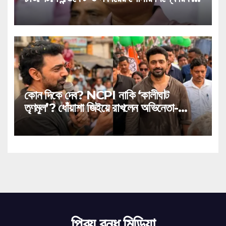
উল্লেখ!
কোন দিকে দেব? NCPI নাকি ‘কালীঘাট
তৃণমূল’? ধোঁয়াশা জিইয়ে রাখলেন অভিনেতা-
সাংসদ!
প্রিয় বন্ধু মিডিয়া