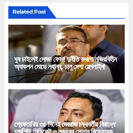
Related Post
ঘুষ চাইলেই সোজা ফোন! দুর্নীতি রুখতে নজিরবিহীন
অ্যাকশন মোডে নবান্ন, চালু মেগা হেল্পলাইন!
গ্রেফতারির ৩৫ দিনেই দেবরাজ চক্রবর্তীর বিরুদ্ধে
চার্জশিট! সিন্ডিকেট ও লকারের সোনার বিস্ফোরক