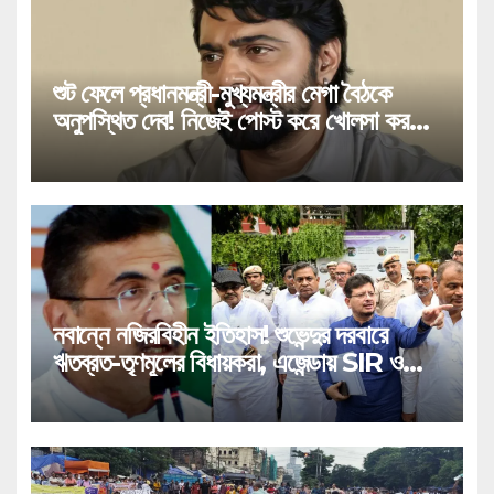
শুট ফেলে প্রধানমন্ত্রী-মুখ্যমন্ত্রীর মেগা বৈঠকে
অনুপস্থিত দেব! নিজেই পোস্ট করে খোলসা করলেন
ঘাটালের সাংসদ!
নবান্নে নজিরবিহীন ইতিহাস! শুভেন্দুর দরবারে
ঋতব্রত-তৃণমূলের বিধায়করা, এজেন্ডায় SIR ও
মেগা অ্যাকশন প্ল্যান!