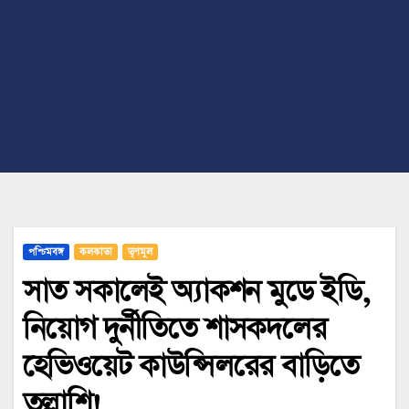
পশ্চিমবঙ্গ
কলকাতা
তৃণমূল
সাত সকালেই অ্যাকশন মুডে ইডি,
নিয়োগ দুর্নীতিতে শাসকদলের
হেভিওয়েট কাউন্সিলরের বাড়িতে
তল্লাশি!