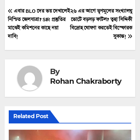
Post
এবার BLO দের ভয় দেখালেই
২৬ এর আগে তৃণমূলের সংখ্যালঘু
নিশ্চিত জেলযাত্রা? SIR প্রস্তুতির
ভোটে বড়সড় ফাটল? ত্বহা সিদ্দিকী
navigation
মাঝেই কমিশনের কাছে নয়া
বিদ্রোহ ঘোষণা করতেই বিস্ফোরক
দাবি!
সুকান্ত!
By
Rohan Chakraborty
Related Post