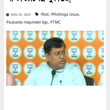
#bsf
,
#Rohinga issue
,
NOV 20, 2025
#sukanta majumder bjp
,
#TMC