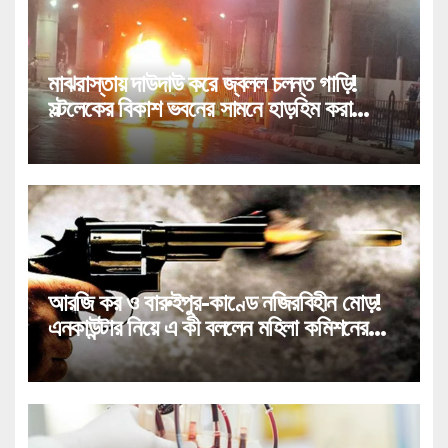
মাঝরাস্তায় দাউদাউ করে জ্বলল চলন্ত গাড়ি!
সল্টলেকের বিকাশ ভবনের সামনে হাড়হিম করা
কাণ্ড!
আরজি কর ও বারুইপুর-কাণ্ডে নজিরবিহীন মোড়!
এনকাউন্টার নিয়ে এ কী বললেন মহিলা কমিশনের
চেয়ারপার্সন!