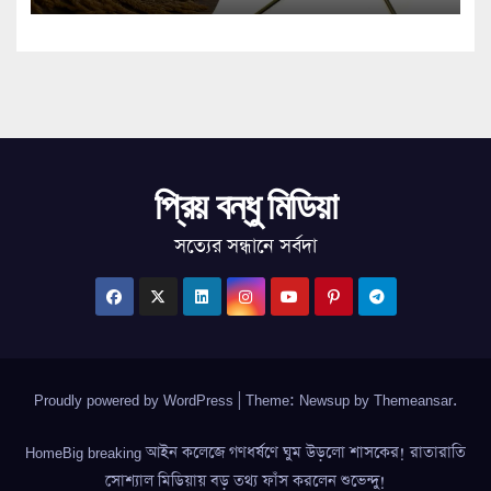
প্রিয় বন্ধু মিডিয়া
সত্যের সন্ধানে সর্বদা
Proudly powered by WordPress
|
Theme: Newsup by
Themeansar
.
HomeBig breaking আইন কলেজে গণধর্ষণে ঘুম উড়লো শাসকের! রাতারাতি
সোশ্যাল মিডিয়ায় বড় তথ্য ফাঁস করলেন শুভেন্দু!