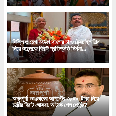
দিল্লিতে মেগা বৈঠক! বাংলার চা ও টেক্সটাইল শিল্প
নিয়ে শুভেন্দুকে বিরাট প্রতিশ্রুতি নির্মলা
সীতারামণের!
অন্নপূর্ণা ভাণ্ডারের আগস্টের ৩,০০০ টাকা নিয়ে
মন্ত্রীর বিরাট ঘোষণা! আটকে গেল পেমেন্ট?