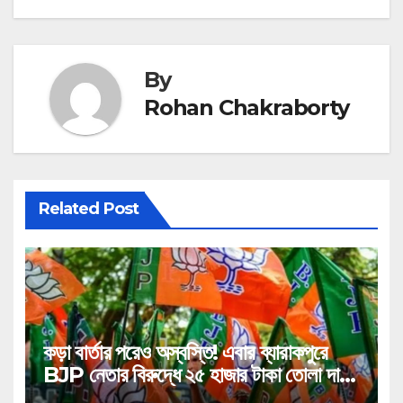
By
Rohan Chakraborty
Related Post
কড়া বার্তার পরেও অস্বস্তি! এবার ব্যারাকপুরে
BJP নেতার বিরুদ্ধে ২৫ হাজার টাকা তোলা দাবির
গুরুতর অভিযোগ, ভাইরাল অডিও!