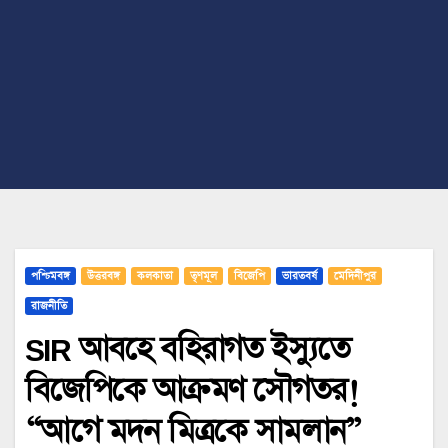
পশ্চিমবঙ্গ
উত্তরবঙ্গ
কলকাতা
তৃণমূল
বিজেপি
ভারতবর্ষ
মেদিনীপুর
রাজনীতি
SIR আবহে বহিরাগত ইস্যুতে
বিজেপিকে আক্রমণ সৌগতর!
“আগে মদন মিত্রকে সামলান”