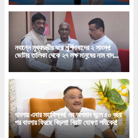
নবান্নে মুখ্যমন্ত্রীর ঘরে মুর্শিদাবাদের ২ সাংসদ!
ভোটার তালিকা থেকে ২৭ লক্ষ মানুষের নাম বাদ
পড়া নিয়ে বিরাট পদক্ষেপ!
বাংলায় এবার মহাবিপ্লব! সব অপমান ভুলে ৫০ বছর
পর বাংলায় ফিরছে বিড়লা! বিরাট ঘোষণা শমীকের!