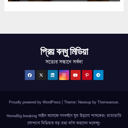
প্রিয় বন্ধু মিডিয়া
সত্যের সন্ধানে সর্বদা
Proudly powered by WordPress
|
Theme: Newsup by
Themeansar
.
HomeBig breaking আইন কলেজে গণধর্ষণে ঘুম উড়লো শাসকের! রাতারাতি
সোশ্যাল মিডিয়ায় বড় তথ্য ফাঁস করলেন শুভেন্দু!