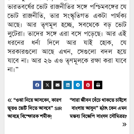
ভারতবর্ষের ভোট রাজনীতির সঙ্গে পশ্চিমবঙ্গের যে
ভোট রাজনীতি, তার সংস্কৃতিগত একটা পার্থক্য
আছে। আর তৃণমূল হচ্ছে, সবথেকে বড় ভোট
লুটেরা। তাদের সঙ্গে এরা বসে পড়েছে। আর এই
ধরনের ধর্না দিলে আর যাই হোক, যে
সরকারগুলো আছে এখন, সেগুলো বদল হয়ে
যাবে না। আর ২৬ এও তৃণমূলকে রক্ষা করা যাবে
না।”
Post
“ওঝা নিয়ে আসবেন, কারণ
“সারা জীবন বেঁচে থাকতে চাইলে
ভূতও ভোট দিতে আসবে” SIR
বাংলায় আসুন” হঠাৎ কেন এমন
navigation
আবহে বিস্ফোরক শমীক!
মন্তব্য বিজেপি সাংসদ সৌমিত্রর?