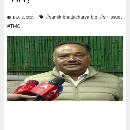
#samik bhattacharya bjp
,
#sir issue
,
DEC 2, 2025
#TMC