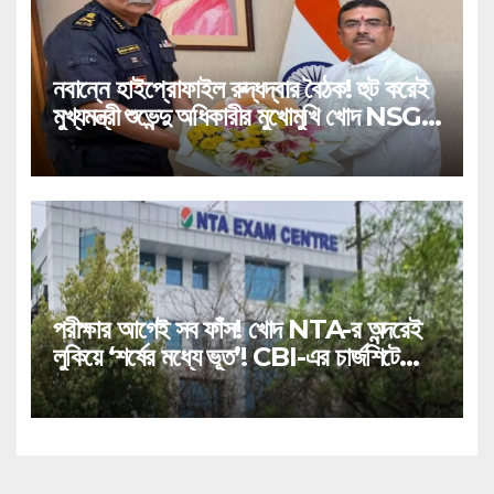
নবান্নে হাইপ্রোফাইল রুদ্ধদ্বার বৈঠক! হুট করেই
মুখ্যমন্ত্রী শুভেন্দু অধিকারীর মুখোমুখি খোদ NSG
প্রধান!
পরীক্ষার আগেই সব ফাঁস! খোদ NTA-র অন্দরেই
লুকিয়ে ‘শর্ষের মধ্যে ভূত’! CBI-এর চার্জশিটে
বিস্ফোরক তথ্য!