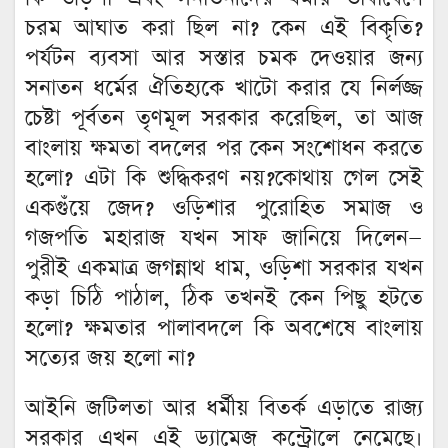
চরম আঘাত করা ছিল না? কেন এই বিকৃতি?
পর্যটন ব্যবসা আর সস্তার চমক দেওয়ার জন্য
সনাতন ধর্মের ঐতিহ্যকে খাটো করার যে নির্লজ্জ
চেষ্টা পূর্বতন তৃণমূল সরকার করেছিল, তা আজ
বাংলায় ক্ষমতা বদলের পর কেন সংশোধন করতে
হলো? এটা কি শুদ্ধিকরণ নয়?কোথায় গেল সেই
একগুঁয়ে জেদ? ওড়িশার পুরোহিত সমাজ ও
গজপতি মহারাজ যখন সাফ জানিয়ে দিলেন—
পুরীই একমাত্র জগন্নাথ ধাম, ওড়িশা সরকার যখন
কড়া চিঠি পাঠাল, ঠিক তখনই কেন পিছু হটতে
হলো? ক্ষমতার পালাবদলে কি অবশেষে বাংলায়
সত্যের জয় হলো না?
আইনি জটিলতা আর ধর্মীয় বিতর্ক এড়াতে রাজ্য
সরকার এখন এই ড্যামেজ কন্ট্রোলে নেমেছে।