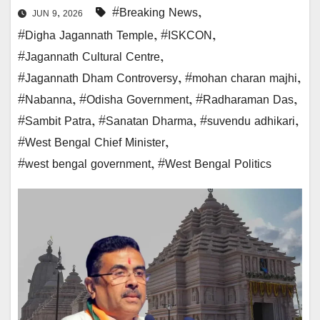
#Breaking News
,
JUN 9, 2026
#Digha Jagannath Temple
,
#ISKCON
,
#Jagannath Cultural Centre
,
#Jagannath Dham Controversy
,
#mohan charan majhi
,
#Nabanna
,
#Odisha Government
,
#Radharaman Das
,
#Sambit Patra
,
#Sanatan Dharma
,
#suvendu adhikari
,
#West Bengal Chief Minister
,
#west bengal government
,
#West Bengal Politics