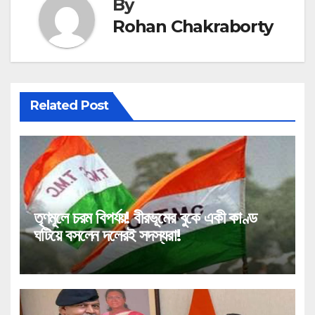
By
Rohan Chakraborty
Related Post
তৃণমূলে চরম বিপর্যয়! বীরভূমের বুকে একী কাণ্ড
ঘটিয়ে বসলেন দলেরই সদস্যরা!