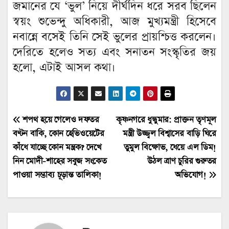
জমানের যে ‘ভুল’ নিয়ে দীর্ঘদিন ধরে সরব ছিলেন
স্বয়ং শুভেন্দু অধিকারী, আজ মুখ্যমন্ত্রী হিসেবে
নবান্নে বসেই তিনি সেই ভুলের প্রায়শ্চিত্ত করলেন।
দেরিতে হলেও সত্য এবং সনাতন সংস্কৃতির জয়
হলো, এটাই আসল কথা।
Post
শপথ হয়ে গেলেও দফতর
কৃষ্ণনগরে ধুন্ধুমার: প্রাক্তন তৃণমূল
বণ্টন বাকি, কোন হেভিওয়েটের
মন্ত্রী উজ্জ্বল বিশ্বাসের বাড়ি ঘিরে
navigation
কাঁধে যাচ্ছে কোন মন্ত্রক? দেখে
তুমুল বিক্ষোভ, ধেয়ে এল ডিম!
নিন মোদী-শাহের সবুজ সংকেত
উঠল ত্রাণ চুরির গুরুতর
পাওয়া সম্ভাব্য চূড়ান্ত তালিকা!
অভিযোগ!