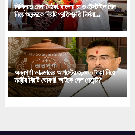
দিল্লিতে মেগা বৈঠক! বাংলার চা ও টেক্সটাইল শিল্প
নিয়ে শুভেন্দুকে বিরাট প্রতিশ্রুতি নির্মলা
সীতারামণের!
অন্নপূর্ণা ভাণ্ডারের আগস্টের ৩,০০০ টাকা নিয়ে
মন্ত্রীর বিরাট ঘোষণা! আটকে গেল পেমেন্ট?