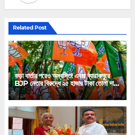
Related Post
কড়া বার্তার পরেও অস্বস্তি! এবার ব্যারাকপুরে
BJP নেতার বিরুদ্ধে ২৫ হাজার টাকা তোলা দাবির
গুরুতর অভিযোগ, ভাইরাল অডিও!