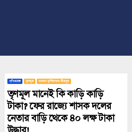
পশ্চিমবঙ্গ
তৃণমূল
মালদা-মুর্শিদাবাদ-বীরভূম
তৃণমূল মানেই কি কাড়ি কাড়ি
টাকা? ফের রাজ্যে শাসক দলের
নেতার বাড়ি থেকে ৪০ লক্ষ টাকা
উদ্ধার!