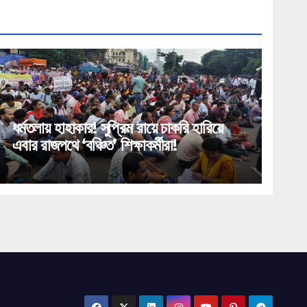
ধর্মতলায় হাহাকার! সুপ্রিম রায়ে চাকরি হারিয়ে
এবার রাজপথে ‘বঞ্চিত’ শিক্ষাকর্মীরা!