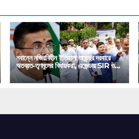
নবান্নে নজিরবিহীন ইতিহাস! শুভেন্দুর দরবারে
ঋতব্রত-তৃণমূলের বিধায়করা, এজেন্ডায় SIR ও
মেগা অ্যাকশন প্ল্যান!