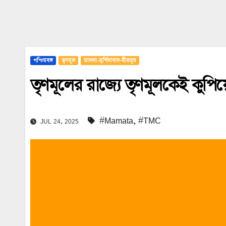
পশ্চিমবঙ্গ
তৃণমূল
মালদা-মুর্শিদাবাদ-বীরভূম
তৃণমূলের রাজ্যে তৃণমূলকেই কুপিয়
#Mamata
,
#TMC
JUL 24, 2025