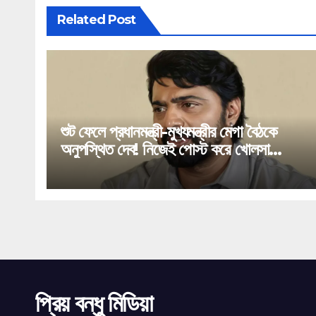
Related Post
শুট ফেলে প্রধানমন্ত্রী-মুখ্যমন্ত্রীর মেগা বৈঠকে
অনুপস্থিত দেব! নিজেই পোস্ট করে খোলসা
করলেন ঘাটালের সাংসদ!
প্রিয় বন্ধু মিডিয়া