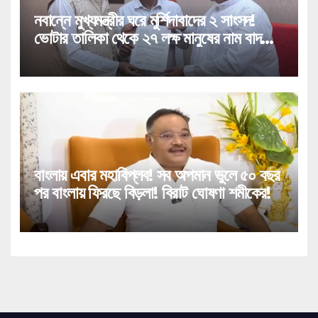
নবান্নে মুখ্যমন্ত্রীর ঘরে মুর্শিদাবাদের ২ সাংসদ!
ভোটার তালিকা থেকে ২৭ লক্ষ মানুষের নাম বাদ
পড়া নিয়ে বিরাট পদক্ষেপ!
বাংলায় এবার মহাবিপ্লব! সব অপমান ভুলে ৫০ বছর
পর বাংলায় ফিরছে বিড়লা! বিরাট ঘোষণা শমীকের!