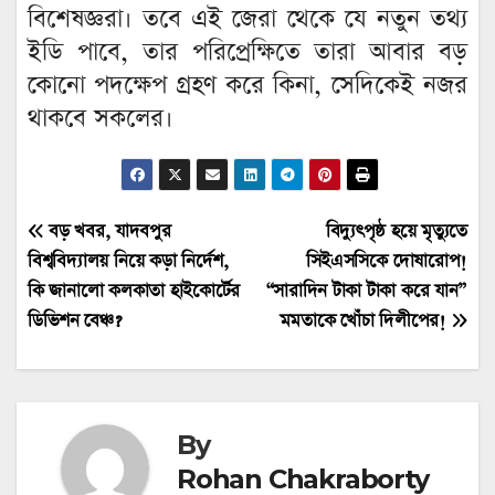
বিশেষজ্ঞরা। তবে এই জেরা থেকে যে নতুন তথ্য
ইডি পাবে, তার পরিপ্রেক্ষিতে তারা আবার বড়
কোনো পদক্ষেপ গ্রহণ করে কিনা, সেদিকেই নজর
থাকবে সকলের।
Post
বড় খবর, যাদবপুর
বিদ্যুৎপৃষ্ঠ হয়ে মৃত্যুতে
বিশ্ববিদ্যালয় নিয়ে কড়া নির্দেশ,
সিইএসসিকে দোষারোপ!
navigation
কি জানালো কলকাতা হাইকোর্টের
“সারাদিন টাকা টাকা করে যান”
ডিভিশন বেঞ্চ?
মমতাকে খোঁচা দিলীপের!
By
Rohan Chakraborty