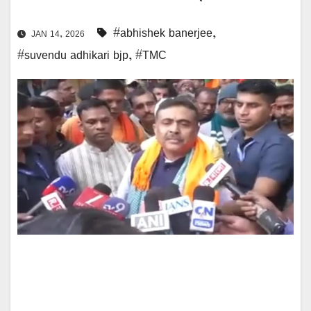
#abhishek banerjee
,
JAN 14, 2026
#suvendu adhikari bjp
,
#TMC