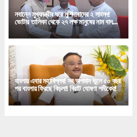
নবান্নে মুখ্যমন্ত্রীর ঘরে মুর্শিদাবাদের ২ সাংসদ!
ভোটার তালিকা থেকে ২৭ লক্ষ মানুষের নাম বাদ
পড়া নিয়ে বিরাট পদক্ষেপ!
বাংলায় এবার মহাবিপ্লব! সব অপমান ভুলে ৫০ বছর
পর বাংলায় ফিরছে বিড়লা! বিরাট ঘোষণা শমীকের!