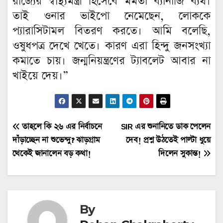
রাজ্যের স্বাস্থ্যমন্ত্রী হিসেবে মমতা ব্যানার্জি ব্যর্থ।
তাই ওনার ভাইপো নেমেছেন, লোককে
প্যারাসিটামল বিতরণ করতে। আমি বলেছি,
ওষুধপত্র দেখে খেতে। কারণ এরা হিন্দু জনসংখ্যা
কমাতে চায়। জন্মনিয়ন্ত্রণের ট্যাবলেট আবার না
খাইয়ে দেয়।”
Post
তাহলে কি ২৬ এর নির্বাচনে
SIR এর শুনানিতে ডাক পেলেন
দাঁড়াচ্ছেন না শুভেন্দু? ঝাড়গ্রাম
দেব! প্রশ্ন উঠতেই পাল্টা ধুয়ে
navigation
থেকেই জানালেন বড় কথা!
দিলেন সুকান্ত!
By