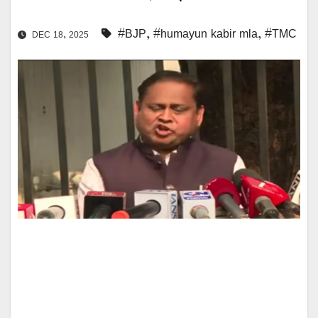
#BJP
,
#humayun kabir mla
,
#TMC
DEC 18, 2025