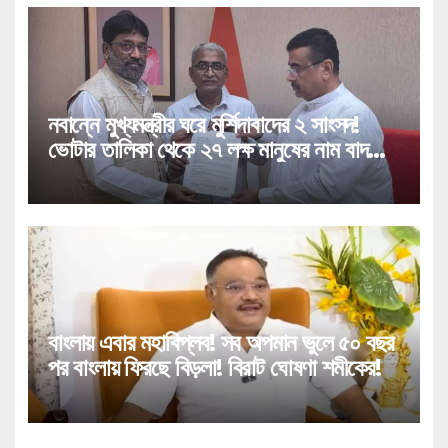
নবান্নে মুখ্যমন্ত্রীর ঘরে মুর্শিদাবাদের ২ সাংসদ!
ভোটার তালিকা থেকে ২৭ লক্ষ মানুষের নাম বাদ
পড়া নিয়ে বিরাট পদক্ষেপ!
বাংলায় এবার মহাবিপ্লব! সব অপমান ভুলে ৫০ বছর
পর বাংলায় ফিরছে বিড়লা! বিরাট ঘোষণা শমীকের!