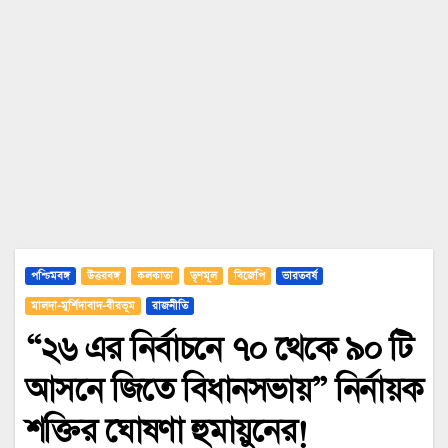
পশ্চিমবঙ্গ
উত্তরবঙ্গ
কলকাতা
তৃণমূল
বিজেপি
ভারতবর্ষ
মালদা-মুর্শিদাবাদ-বীরভূম
রাজনীতি
“২৬ এর নির্বাচনে ৭০ থেকে ৯০ টি
আসনে জিতে বিধানসভায়” নির্নায়ক
শক্তির ঘোষণা হুমায়ুনের!