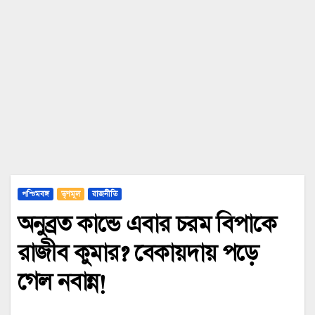
পশ্চিমবঙ্গ
তৃণমূল
রাজনীতি
অনুব্রত কান্ডে এবার চরম বিপাকে
রাজীব কুমার? বেকায়দায় পড়ে
গেল নবান্ন!