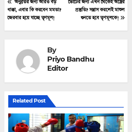
Post
অনুব্রতর জন্য আরও বড়
ভোটের জন্য এখন থেকেই অস্ত্রের
ধাক্কা, এবার কি করবেন মমতা?
প্রস্তুতি? সন্ত্রাস করলেই মাশুল
navigation
জেরবার হয়ে যাচ্ছে তৃণমূল!
গুনতে হবে তৃণমূলকে!
By
Priyo Bandhu
Editor
Related Post