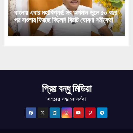
বাংলায় এবার মহাবিপ্লব! সব অপমান ভুলে ৫০ বছর
পর বাংলায় ফিরছে বিড়লা! বিরাট ঘোষণা শমীকের!
প্রিয় বন্ধু মিডিয়া
সত্যের সন্ধানে সর্বদা