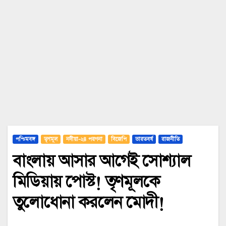
পশ্চিমবঙ্গ
তৃণমূল
নদীয়া-২৪ পরগনা
বিজেপি
ভারতবর্ষ
রাজনীতি
বাংলায় আসার আগেই সোশ্যাল
মিডিয়ায় পোস্ট! তৃণমূলকে
তুলোধোনা করলেন মোদী!