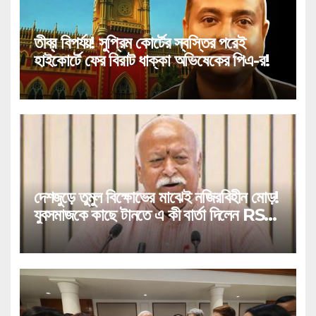
তীব্র বিপর্যয়! সুপ্রিম কোর্টের স্বস্তির পরেই
হাইকোর্টে ফের বিরাট ধাক্কা অভিষেকের পিএ-র!
দেশজুড়ে তুমুল বিক্ষোভের মাঝেই নজিরবিহীন মোড়!
যুবসমাজকে কাছে টানতে এ কী বার্তা দিলেন RSS
প্রধান!