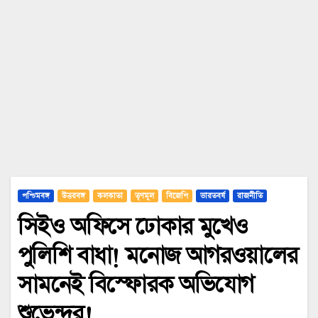
পশ্চিমবঙ্গ
উত্তরবঙ্গ
কলকাতা
তৃণমূল
বিজেপি
ভারতবর্ষ
রাজনীতি
সিইও অফিসে ঢোকার মুখেও
পুলিশি বাধা! মনোজ আগরওয়ালের
সামনেই বিস্ফোরক অভিযোগ
শুভেন্দুর!