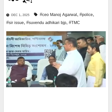
#ceo Manoj Agarwal
,
#police
,
DEC 1, 2025
#sir issue
,
#suvendu adhikari bjp
,
#TMC