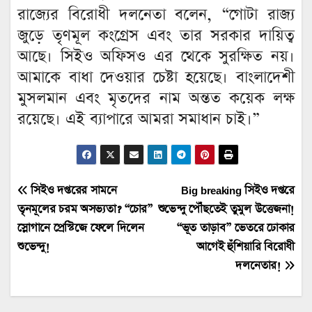
রাজ্যের বিরোধী দলনেতা বলেন, “গোটা রাজ্য
জুড়ে তৃণমূল কংগ্রেস এবং তার সরকার দায়িত্ব
আছে। সিইও অফিসও এর থেকে সুরক্ষিত নয়।
আমাকে বাধা দেওয়ার চেষ্টা হয়েছে। বাংলাদেশী
মুসলমান এবং মৃতদের নাম অন্তত কয়েক লক্ষ
রয়েছে। এই ব্যাপারে আমরা সমাধান চাই।”
Post
সিইও দপ্তরের সামনে
Big breaking সিইও দপ্তরে
তৃনমূলের চরম অসভ্যতা? “চোর”
শুভেন্দু পৌঁছতেই তুমুল উত্তেজনা!
navigation
স্লোগানে প্রেস্টিজে ফেলে দিলেন
“ভূত তাড়াব” ভেতরে ঢোকার
শুভেন্দু!
আগেই হুঁশিয়ারি বিরোধী
দলনেতার!