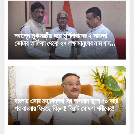
নবান্নে মুখ্যমন্ত্রীর ঘরে মুর্শিদাবাদের ২ সাংসদ!
ভোটার তালিকা থেকে ২৭ লক্ষ মানুষের নাম বাদ
পড়া নিয়ে বিরাট পদক্ষেপ!
বাংলায় এবার মহাবিপ্লব! সব অপমান ভুলে ৫০ বছর
পর বাংলায় ফিরছে বিড়লা! বিরাট ঘোষণা শমীকের!