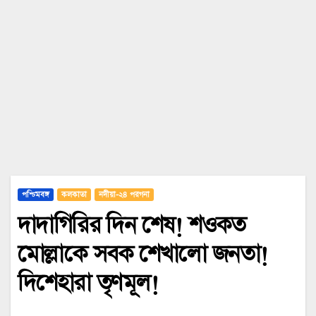
পশ্চিমবঙ্গ
কলকাতা
নদীয়া-২৪ পরগনা
দাদাগিরির দিন শেষ! শওকত
মোল্লাকে সবক শেখালো জনতা!
দিশেহারা তৃণমূল!