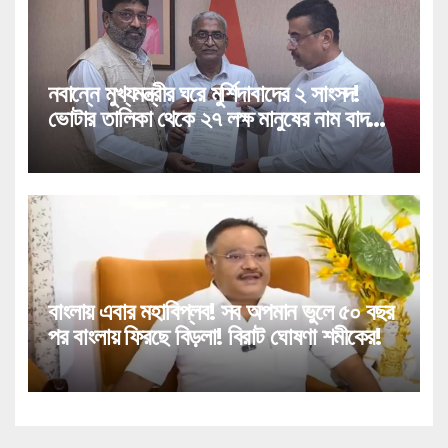
নবান্নে মুখ্যমন্ত্রীর ঘরে মুর্শিদাবাদের ২ সাংসদ!
ভোটার তালিকা থেকে ২৭ লক্ষ মানুষের নাম বাদ
পড়া নিয়ে বিরাট পদক্ষেপ!
বাংলায় এবার মহাবিপ্লব! সব অপমান ভুলে ৫০ বছর
পর বাংলায় ফিরছে বিড়লা! বিরাট ঘোষণা শমীকের!