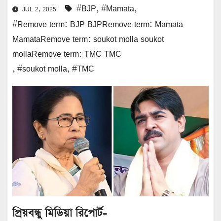
#BJP
,
#Mamata
,
JUL 2, 2025
#Remove term: BJP BJPRemove term: Mamata
MamataRemove term: soukot molla soukot
mollaRemove term: TMC TMC
,
#soukot molla
,
#TMC
প্রিয়বন্ধু মিডিয়া রিপোর্ট-