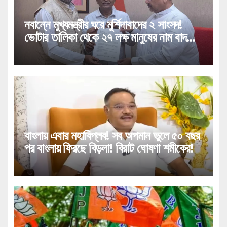
নবান্নে মুখ্যমন্ত্রীর ঘরে মুর্শিদাবাদের ২ সাংসদ!
ভোটার তালিকা থেকে ২৭ লক্ষ মানুষের নাম বাদ
পড়া নিয়ে বিরাট পদক্ষেপ!
বাংলায় এবার মহাবিপ্লব! সব অপমান ভুলে ৫০ বছর
পর বাংলায় ফিরছে বিড়লা! বিরাট ঘোষণা শমীকের!