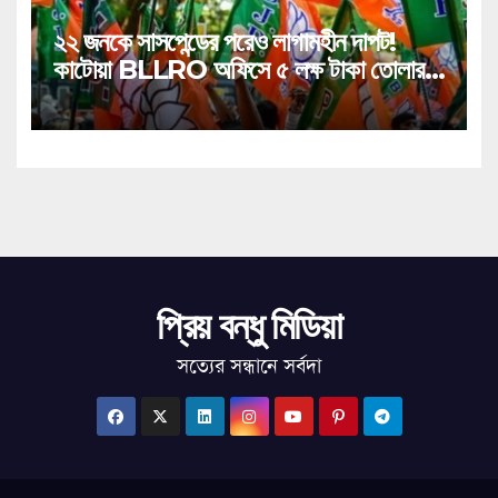
২২ জনকে সাসপেন্ডের পরেও লাগামহীন দাপট!
কাটোয়া BLLRO অফিসে ৫ লক্ষ টাকা তোলার
মারাত্মক কাণ্ড!
প্রিয় বন্ধু মিডিয়া
সত্যের সন্ধানে সর্বদা