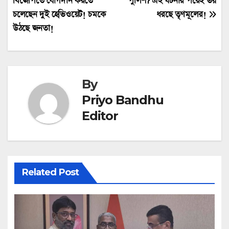
বিজেপিতে যোগদান করতে
পুলিশ? এই ঘটনার পরেই ভয়
navigation
চলেছেন দুই হেভিওয়েট! চমকে
ধরছে তৃণমূলের!
উঠছে জনতা!
By
Priyo Bandhu
Editor
Related Post