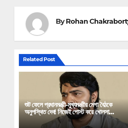
By
Rohan Chakrabort
Related Post
শুট ফেলে প্রধানমন্ত্রী-মুখ্যমন্ত্রীর মেগা বৈঠকে
অনুপস্থিত দেব! নিজেই পোস্ট করে খোলসা
করলেন ঘাটালের সাংসদ!