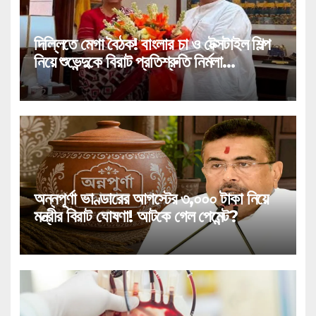
দিল্লিতে মেগা বৈঠক! বাংলার চা ও টেক্সটাইল শিল্প
নিয়ে শুভেন্দুকে বিরাট প্রতিশ্রুতি নির্মলা
সীতারামণের!
অন্নপূর্ণা ভাণ্ডারের আগস্টের ৩,০০০ টাকা নিয়ে
মন্ত্রীর বিরাট ঘোষণা! আটকে গেল পেমেন্ট?