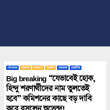
পশ্চিমবঙ্গ
উত্তরবঙ্গ
কলকাতা
বিজেপি
ভারতবর্ষ
রাজনীতি
Big breaking “যেভাবেই হোক,
হিন্দু শরণার্থীদের নাম তুলতেই
হবে” কমিশনের কাছে বড় দাবি
করে বসলেন শুভেন্দু!