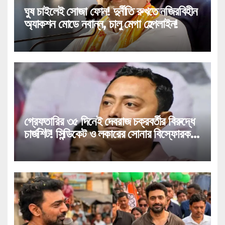
ঘুষ চাইলেই সোজা ফোন! দুর্নীতি রুখতে নজিরবিহীন
অ্যাকশন মোডে নবান্ন, চালু মেগা হেল্পলাইন!
গ্রেফতারির ৩৫ দিনেই দেবরাজ চক্রবর্তীর বিরুদ্ধে
চার্জশিট! সিন্ডিকেট ও লকারের সোনার বিস্ফোরক
উল্লেখ!