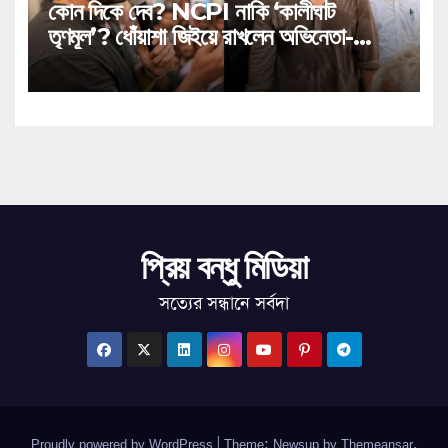
কোন দিকে দেব? NCPI নাকি ‘কালীঘাট
তৃণমূল’? ধোঁয়াশা জিইয়ে রাখলেন অভিনেতা-
সাংসদ!
প্রিয় বন্ধু মিডিয়া
সত্যের সন্ধানে সর্বদা
Proudly powered by WordPress
|
Theme: Newsup by
Themeansar
.