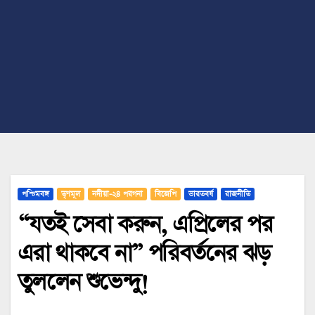
পশ্চিমবঙ্গ
তৃণমূল
নদীয়া-২৪ পরগনা
বিজেপি
ভারতবর্ষ
রাজনীতি
“যতই সেবা করুন, এপ্রিলের পর
এরা থাকবে না” পরিবর্তনের ঝড়
তুললেন শুভেন্দু!