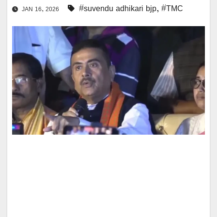
#suvendu adhikari bjp
,
#TMC
JAN 16, 2026