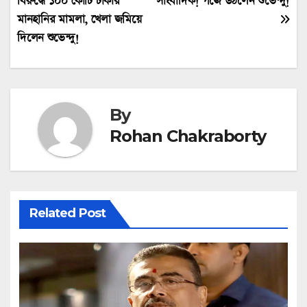
বিরুদ্ধে ১০০ কোটি টাকার
সাংবাদিক! গর্জে উঠলেন শুভেন্দু!
navigation
মানহানির মামলা, খেলা জমিয়ে
দিলেন শুভেন্দু!
By
Rohan Chakraborty
Related Post