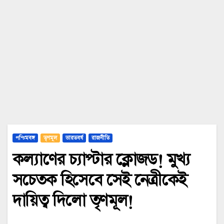
পশ্চিমবঙ্গ
তৃণমূল
ভারতবর্ষ
রাজনীতি
কল্যাণের চ্যাপ্টার ক্লোজড! মুখ্য
সচেতক হিসেবে সেই নেত্রীকেই
দায়িত্ব দিলো তৃণমূল!