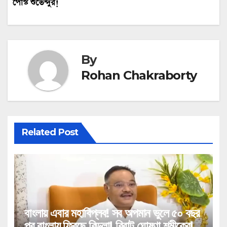
পোস্ট শুভেন্দুর!
By
Rohan Chakraborty
Related Post
বাংলায় এবার মহাবিপ্লব! সব অপমান ভুলে ৫০ বছর
পর বাংলায় ফিরছে বিড়লা! বিরাট ঘোষণা শমীকের!