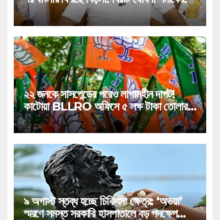
২২ জনকে সাসপেন্ডের পরেও লাগামহীন দাপট!
কাটোয়া BLLRO অফিসে ৫ লক্ষ টাকা তোলার
মারাত্মক কাণ্ড!
৯ অগাস্ট স্তব্ধ হচ্ছে চিকিৎসা ক্ষেত্র: ‘অভয়া’
স্মরণে সমস্ত সরকারি হাসপাতালে বড় পদক্ষেপ