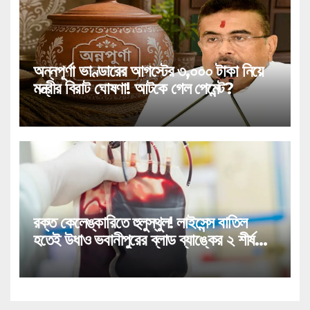
অন্নপূর্ণা ভাণ্ডারের আগস্টের ৩,০০০ টাকা নিয়ে
মন্ত্রীর বিরাট ঘোষণা! আটকে গেল পেমেন্ট?
রক্ত কেলেঙ্কারিতে হুলুস্থুল! লাইসেন্স বাতিল
হতেই উধাও ভবানীপুরের ব্লাড ব্যাঙ্কের ২ শীর্ষ
কর্তা!