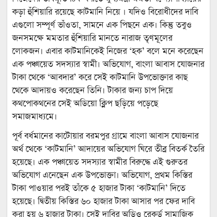
কড়া হুঁশিয়ারি রয়েছে কাটমানি নিয়ে । যদিও বিরোধীদের দাবি
এগুলো সম্পূর্ণ ভাঁওতা, সামনে এক পিছনে এক। কিন্তু তবুও
জনসমক্ষে মমতার হুঁশিয়ারি মানতে নারাজ তৃণমূলের
লোকজন। এবার কাটমানিকেই নিজের ‘হক’ বলে মনে করেছেন
এক পঞ্চায়েত সদস্যার স্বামী। অভিযোগ, বাংলা আবাস যোজনার
টাকা থেকে ‘আবদার’ করে সেই কাটমানি উপভোক্তার কাছ
থেকে আদায়ও করেছেন তিনি। টাকার জন্য চাপ দিয়ে
কথপোকথনের সেই অডিয়ো ক্লিপ ছড়িয়ে পড়েছে
সমাজমাধ্যমে।
পূর্ব বর্ধমানের কাটোয়ার বরমপুর গ্রামে বাংলা আবাস যোজনার
অর্থ থেকে ‘কাটমানি’ আদায়ের অভিযোগ ঘিরে তীব্র বিতর্ক তৈরি
হয়েছে। এক পঞ্চায়েত সদস্যার স্বামীর বিরুদ্ধে এই গুরুতর
অভিযোগ এনেছেন এক উপভোক্তা। অভিযোগ, প্রথম কিস্তির
টাকা পাওয়ার পরই তাঁকে ৫ হাজার টাকা ‘কাটমানি’ দিতে
হয়েছে। দ্বিতীয় কিস্তির ৬০ হাজার টাকা আসার পর ফের দাবি
করা হয় ৬ হাজার টাকা। সেই দাবির অডিও রেকর্ড সামাজিক