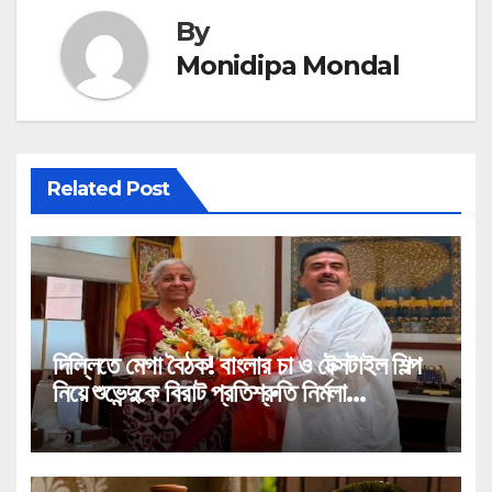
By
Monidipa Mondal
Related Post
দিল্লিতে মেগা বৈঠক! বাংলার চা ও টেক্সটাইল শিল্প
নিয়ে শুভেন্দুকে বিরাট প্রতিশ্রুতি নির্মলা
সীতারামণের!