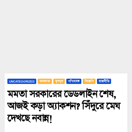
UNCATEGORIZED
কলকাতা
তৃণমূল
পশ্চিমবঙ্গ
বিজেপি
রাজনীতি
মমতা সরকারের ডেডলাইন শেষ,
আজই কড়া অ্যাকশন? সিঁদুরে মেঘ
দেখছে নবান্ন!