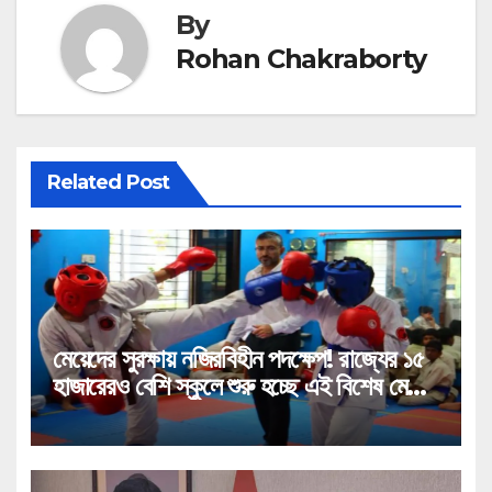
By
Rohan Chakraborty
Related Post
মেয়েদের সুরক্ষায় নজিরবিহীন পদক্ষেপ! রাজ্যের ১৫
হাজারেরও বেশি স্কুলে শুরু হচ্ছে এই বিশেষ মেগা
প্রশিক্ষণ!