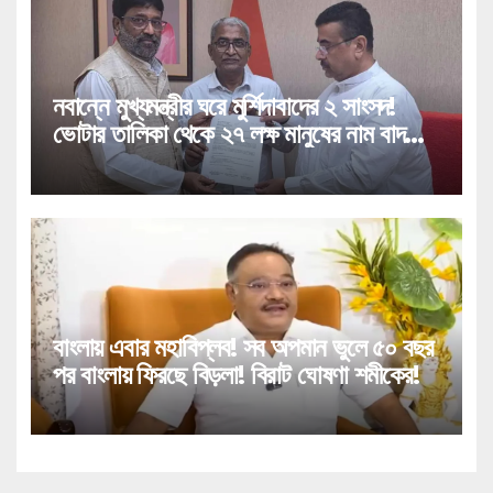
নবান্নে মুখ্যমন্ত্রীর ঘরে মুর্শিদাবাদের ২ সাংসদ!
ভোটার তালিকা থেকে ২৭ লক্ষ মানুষের নাম বাদ
পড়া নিয়ে বিরাট পদক্ষেপ!
বাংলায় এবার মহাবিপ্লব! সব অপমান ভুলে ৫০ বছর
পর বাংলায় ফিরছে বিড়লা! বিরাট ঘোষণা শমীকের!