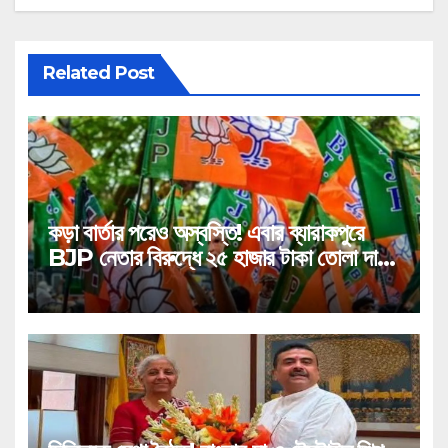
Related Post
কড়া বার্তার পরেও অস্বস্তি! এবার ব্যারাকপুরে
BJP নেতার বিরুদ্ধে ২৫ হাজার টাকা তোলা দাবির
গুরুতর অভিযোগ, ভাইরাল অডিও!