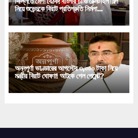
দিল্লিতে মেগা বৈঠক! বাংলার চা ও টেক্সটাইল শিল্প
নিয়ে শুভেন্দুকে বিরাট প্রতিশ্রুতি নির্মলা
সীতারামণের!
অন্নপূর্ণা ভাণ্ডারের আগস্টের ৩,০০০ টাকা নিয়ে
মন্ত্রীর বিরাট ঘোষণা! আটকে গেল পেমেন্ট?