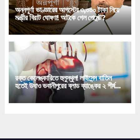
অন্নপূর্ণা ভাণ্ডারের আগস্টের ৩,০০০ টাকা নিয়ে
মন্ত্রীর বিরাট ঘোষণা! আটকে গেল পেমেন্ট?
রক্ত কেলেঙ্কারিতে হুলুস্থুল! লাইসেন্স বাতিল
হতেই উধাও ভবানীপুরের ব্লাড ব্যাঙ্কের ২ শীর্ষ
কর্তা!