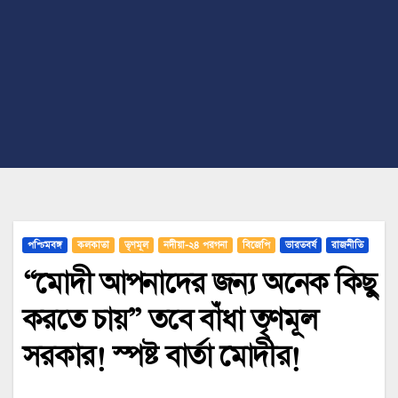
পশ্চিমবঙ্গ
কলকাতা
তৃণমূল
নদীয়া-২৪ পরগনা
বিজেপি
ভারতবর্ষ
রাজনীতি
“মোদী আপনাদের জন্য অনেক কিছু
করতে চায়” তবে বাঁধা তৃণমূল
সরকার! স্পষ্ট বার্তা মোদীর!