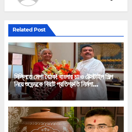
Related Post
দিল্লিতে মেগা বৈঠক! বাংলার চা ও টেক্সটাইল শিল্প
নিয়ে শুভেন্দুকে বিরাট প্রতিশ্রুতি নির্মলা
সীতারামণের!