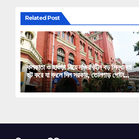
Related Post
কলকাতা ও হাওড়া নিয়ে নজিরবিহীন বড় সিদ্ধান্ত!
হুট করে যা বদলে দিল সরকার, তোলপাড় গোটা
রাজ্য!