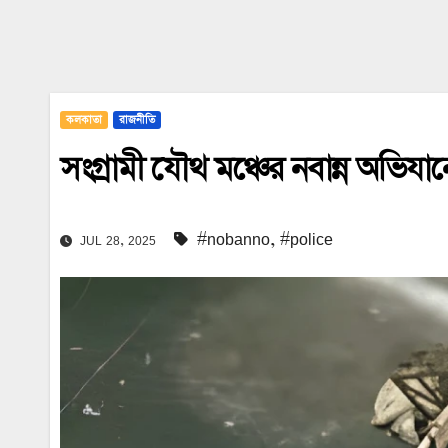
কলকাতা
রাজনীতি
সংগ্রামী যৌথ মঞ্চের নবান্ন অভিযা
#nobanno
,
#police
JUL 28, 2025