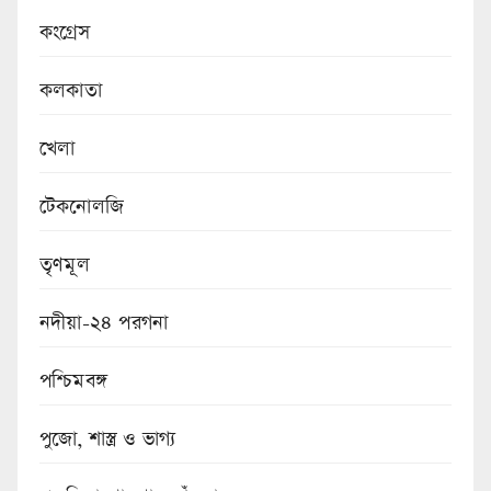
কংগ্রেস
কলকাতা
খেলা
টেকনোলজি
তৃণমূল
নদীয়া-২৪ পরগনা
পশ্চিমবঙ্গ
পুজো, শাস্ত্র ও ভাগ্য