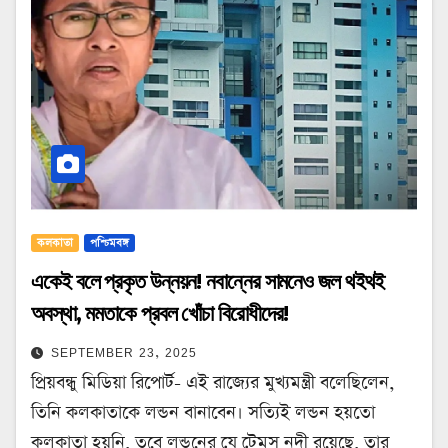
কলকাতা
পশ্চিমবঙ্গ
একেই বলে প্রকৃত উন্নয়ন! নবান্নের সামনেও জল থইথই
অবস্থা, মমতাকে প্রবল খোঁচা বিরোধীদের!
SEPTEMBER 23, 2025
প্রিয়বন্ধু মিডিয়া রিপোর্ট- এই রাজ্যের মুখ্যমন্ত্রী বলেছিলেন,
তিনি কলকাতাকে লন্ডন বানাবেন‌। সত্যিই লন্ডন হয়তো
কলকাতা হয়নি, তবে লন্ডনের যে টেমস নদী রয়েছে, তার