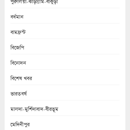
পুরুলিয়া-ঝাড়গ্রাম-বাঁকুড়া
বর্ধমান
বামফ্রন্ট
বিজেপি
বিনোদন
বিশেষ খবর
ভারতবর্ষ
মালদা-মুর্শিদাবাদ-বীরভূম
মেদিনীপুর