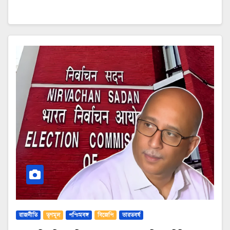
রাজনীতি
তৃণমূল
পশ্চিমবঙ্গ
বিজেপি
ভারতবর্ষ