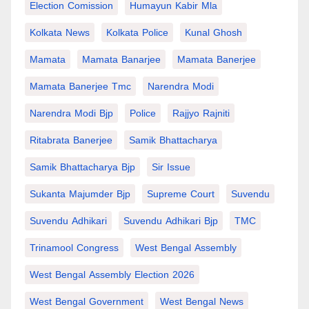
Election Comission
Humayun Kabir Mla
Kolkata News
Kolkata Police
Kunal Ghosh
Mamata
Mamata Banarjee
Mamata Banerjee
Mamata Banerjee Tmc
Narendra Modi
Narendra Modi Bjp
Police
Rajjyo Rajniti
Ritabrata Banerjee
Samik Bhattacharya
Samik Bhattacharya Bjp
Sir Issue
Sukanta Majumder Bjp
Supreme Court
Suvendu
Suvendu Adhikari
Suvendu Adhikari Bjp
TMC
Trinamool Congress
West Bengal Assembly
West Bengal Assembly Election 2026
West Bengal Government
West Bengal News